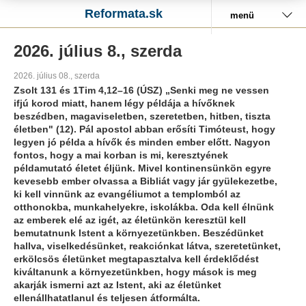
Reformata.sk
menü
2026. július 8., szerda
2026. július 08., szerda
Zsolt 131 és 1Tim 4,12–16 (ÚSZ) „Senki meg ne vessen
ifjú korod miatt, hanem légy példája a hívőknek
beszédben, magaviseletben, szeretetben, hitben, tiszta
életben" (12). Pál apostol abban erősíti Timóteust, hogy
legyen jó példa a hívők és minden ember előtt. Nagyon
fontos, hogy a mai korban is mi, keresztyének
példamutató életet éljünk. Mivel kontinensünkön egyre
kevesebb ember olvassa a Bibliát vagy jár gyülekezetbe,
ki kell vinnünk az evangéliumot a templomból az
otthonokba, munkahelyekre, iskolákba. Oda kell élnünk
az emberek elé az igét, az életünkön keresztül kell
bemutatnunk Istent a környezetünkben. Beszédünket
hallva, viselkedésünket, reakciónkat látva, szeretetünket,
erkölcsös életünket megtapasztalva kell érdeklődést
kiváltanunk a környezetünkben, hogy mások is meg
akarják ismerni azt az Istent, aki az életünket
ellenállhatatlanul és teljesen átformálta.