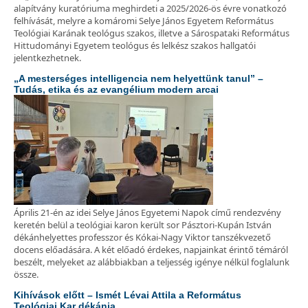
alapítvány kuratóriuma meghirdeti a 2025/2026-ös évre vonatkozó
felhívását, melyre a komáromi Selye János Egyetem Református
Teológiai Karának teológus szakos, illetve a Sárospataki Református
Hittudományi Egyetem teológus és lelkész szakos hallgatói
jelentkezhetnek.
„A mesterséges intelligencia nem helyettünk tanul” –
Tudás, etika és az evangélium modern arcai
Április 21-én az idei Selye János Egyetemi Napok című rendezvény
keretén belül a teológiai karon került sor Pásztori-Kupán István
dékánhelyettes professzor és Kókai-Nagy Viktor tanszékvezető
docens előadására. A két előadó érdekes, napjainkat érintő témáról
beszélt, melyeket az alábbiakban a teljesség igénye nélkül foglalunk
össze.
Kihívások előtt – Ismét Lévai Attila a Református
Teológiai Kar dékánja