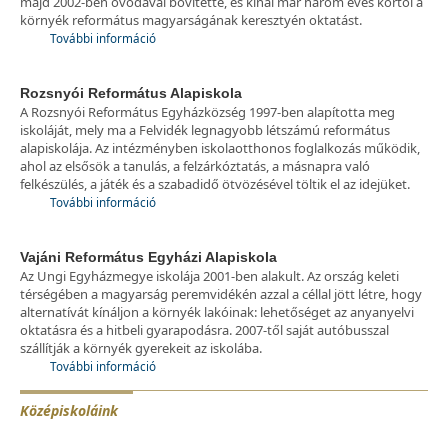
majd 2002-ben óvodával bővítette, és kínál már három éves kortól a
környék református magyarságának keresztyén oktatást.
További információ
Rozsnyói Református Alapiskola
A Rozsnyói Református Egyházközség 1997-ben alapította meg
iskoláját, mely ma a Felvidék legnagyobb létszámú református
alapiskolája. Az intézményben iskolaotthonos foglalkozás működik,
ahol az elsősök a tanulás, a felzárkóztatás, a másnapra való
felkészülés, a játék és a szabadidő ötvözésével töltik el az idejüket.
További információ
Vajáni Református Egyházi Alapiskola
Az Ungi Egyházmegye iskolája 2001-ben alakult. Az ország keleti
térségében a magyarság peremvidékén azzal a céllal jött létre, hogy
alternatívát kínáljon a környék lakóinak: lehetőséget az anyanyelvi
oktatásra és a hitbeli gyarapodásra. 2007-től saját autóbusszal
szállítják a környék gyerekeit az iskolába.
További információ
Középiskoláink