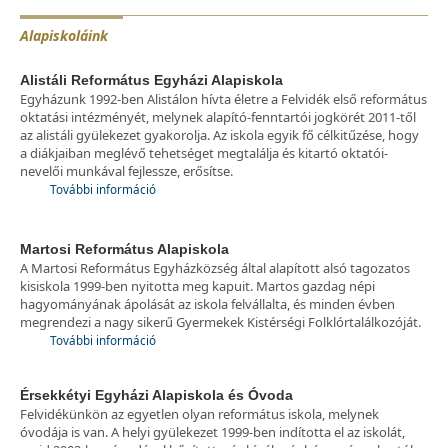
Alapiskoláink
Alistáli Református Egyházi Alapiskola
Egyházunk 1992-ben Alistálon hívta életre a Felvidék első református
oktatási intézményét, melynek alapító-fenntartói jogkörét 2011-től
az alistáli gyülekezet gyakorolja. Az iskola egyik fő célkitűzése, hogy
a diákjaiban meglévő tehetséget megtalálja és kitartó oktatói-
nevelői munkával fejlessze, erősítse.
További információ
Martosi Református Alapiskola
A Martosi Református Egyházközség által alapított alsó tagozatos
kisiskola 1999-ben nyitotta meg kapuit. Martos gazdag népi
hagyományának ápolását az iskola felvállalta, és minden évben
megrendezi a nagy sikerű Gyermekek Kistérségi Folklórtalálkozóját.
További információ
Érsekkétyi Egyházi Alapiskola és Óvoda
Felvidékünkön az egyetlen olyan református iskola, melynek
óvodája is van. A helyi gyülekezet 1999-ben indította el az iskolát,