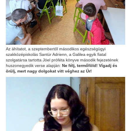
Az áhítatot, a szeptembertől másodikos egészségügyi
szakközépiskolás
Santúr Adrienn
, a Galilea egyik fiatal
szolgatársa tartotta Jóel próféta könyve második fejezetének
huszonegyedik verse alapján:
Ne félj, termőföld! Vígadj és
örülj, mert nagy dolgokat vitt véghez az Úr!