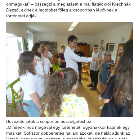
önmagukat” – összegzi a meglátását a mai fiatalokról Krechňák
Dezső, akinek a legtöbbet főleg a csoportban lévőknek a
történetei adják.
Bevezető játék a csoportos beszélgetéshez
„Mindenki hoz magával egy történetet, ugyanakkor kapnak egy
másikat. Sokszor döbbenetes hallani azokat, de hálát adunk az
Úrnak, hogy tudunk segíteni a gondokkal küszködőknek, akár