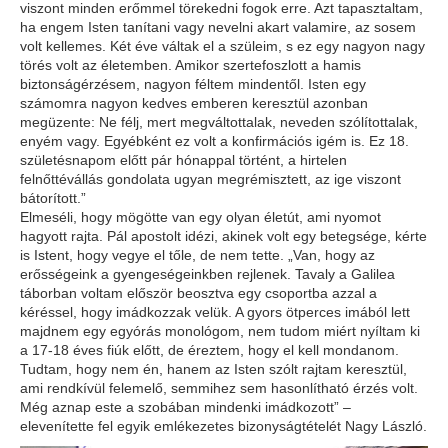
viszont minden erőmmel törekedni fogok erre. Azt tapasztaltam,
ha engem Isten tanítani vagy nevelni akart valamire, az sosem
volt kellemes. Két éve váltak el a szüleim, s ez egy nagyon nagy
törés volt az életemben. Amikor szertefoszlott a hamis
biztonságérzésem, nagyon féltem mindentől. Isten egy
számomra nagyon kedves emberen keresztül azonban
megüzente: Ne félj, mert megváltottalak, neveden szólítottalak,
enyém vagy. Egyébként ez volt a konfirmációs igém is. Ez 18.
születésnapom előtt pár hónappal történt, a hirtelen
felnőttévállás gondolata ugyan megrémisztett, az ige viszont
bátorított.”
Elmeséli, hogy mögötte van egy olyan életút, ami nyomot
hagyott rajta. Pál apostolt idézi, akinek volt egy betegsége, kérte
is Istent, hogy vegye el tőle, de nem tette. „Van, hogy az
erősségeink a gyengeségeinkben rejlenek. Tavaly a Galilea
táborban voltam először beosztva egy csoportba azzal a
kéréssel, hogy imádkozzak velük. A gyors ötperces imából lett
majdnem egy egyórás monológom, nem tudom miért nyíltam ki
a 17-18 éves fiúk előtt, de éreztem, hogy el kell mondanom.
Tudtam, hogy nem én, hanem az Isten szólt rajtam keresztül,
ami rendkívül felemelő, semmihez sem hasonlítható érzés volt.
Még aznap este a szobában mindenki imádkozott” –
elevenítette fel egyik emlékezetes bizonyságtételét Nagy László.