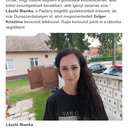
külön beszélgetések keretében, akik igényt tartanak erre.”
László Bianka
, a Padány-bögellői gyülekezetből érkezett, de
már Dunaszerdahelyen él, ahol megismerkedett
Gríger
Krisztina
beosztott lelkésszel. Rajta keresztül jutott el a táborba
segítőként.
László Bianka