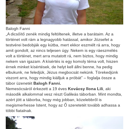
Balogh Fanni
„A dicsőítő zenék mindig feltöltenek, illetve a barátaim. Az a
történet volt rám a legnagyobb hatással, amikor Józsefet a
testvérei bedobják egy kútba, mert ekkor eszmélt rá arra, hogy
amit gondolt, az nincs teljesen úgy. Nekem is egy ráeszmélés
volt a történet, mert arra mutatott rá, nem biztos, hogy mindig
nekem van igazam. A kísértés is egy komoly téma volt, hiszen
érnek minket kísértések, de helyt kell állni benne, ha pedig
elbukunk, ne feledjük, Jézus megbocsát nekünk. Törekedjünk
viszont arra, hogy mindig kiálljuk a próbát” – foglalja össze a
tábor üzenetét
Balogh Fanni.
Nemesócsáról érkezett a 19 éves
Kovácsy Ilona Lili
, aki
második alkalommal vesz részt Galileás táborban. Mint mondta,
azért jött a táborba, hogy még jobban, közelebbről is
megismerhesse Istent, hogy az Ő szeretetét tovább adhassa a
többi fiatalnak.