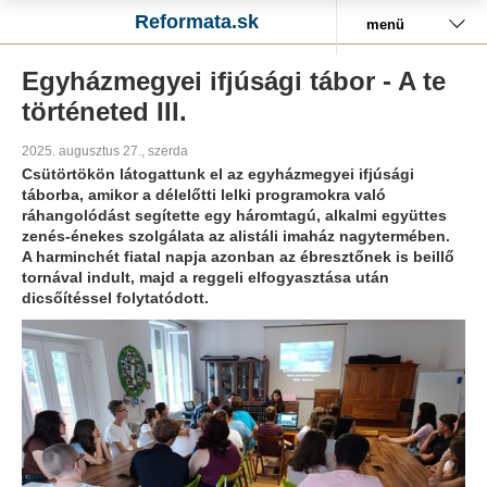
Reformata.sk
menü
Egyházmegyei ifjúsági tábor - A te
történeted III.
2025. augusztus 27., szerda
Csütörtökön látogattunk el az egyházmegyei ifjúsági
táborba, amikor a délelőtti lelki programokra való
ráhangolódást segítette egy háromtagú, alkalmi együttes
zenés-énekes szolgálata az alistáli imaház nagytermében.
A harminchét fiatal napja azonban az ébresztőnek is beillő
tornával indult, majd a reggeli elfogyasztása után
dicsőítéssel folytatódott.