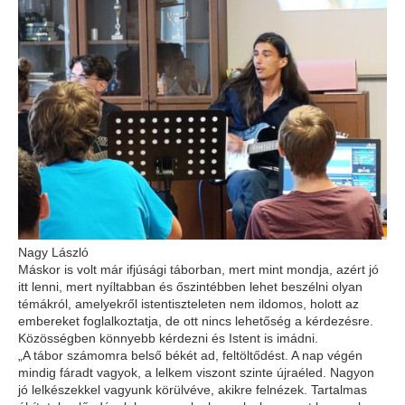
Nagy László
Máskor is volt már ifjúsági táborban, mert mint mondja, azért jó
itt lenni, mert nyíltabban és őszintébben lehet beszélni olyan
témákról, amelyekről istentiszteleten nem ildomos, holott az
embereket foglalkoztatja, de ott nincs lehetőség a kérdezésre.
Közösségben könnyebb kérdezni és Istent is imádni.
„A tábor számomra belső békét ad, feltöltődést. A nap végén
mindig fáradt vagyok, a lelkem viszont szinte újraéled. Nagyon
jó lelkészekkel vagyunk körülvéve, akikre felnézek. Tartalmas