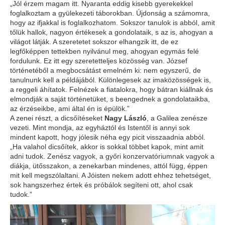
„Jól érzem magam itt. Nyaranta eddig kisebb gyerekekkel
foglalkoztam a gyülekezeti táborokban. Újdonság a számomra,
hogy az ifjakkal is foglalkozhatom. Sokszor tanulok is abból, amit
tőlük hallok, nagyon értékesek a gondolataik, s az is, ahogyan a
világot látják. A szeretetet sokszor elhangzik itt, de ez
legfőképpen tettekben nyilvánul meg, ahogyan egymás felé
fordulunk. Ez itt egy szeretetteljes közösség van. József
történetéből a megbocsátást emelném ki: nem egyszerű, de
tanulnunk kell a példájából. Különlegesek az imaközösségek is,
a reggeli áhítatok. Felnézek a fiatalokra, hogy bátran kiállnak és
elmondják a saját történetüket, s beengednek a gondolataikba,
az érzéseikbe, ami által én is épülök.”
A zenei részt, a dicsőítéseket
Nagy László
, a Galilea zenésze
vezeti. Mint mondja, az egyháztól és Istentől is annyi sok
mindent kapott, hogy jólesik néha egy picit visszaadnia abból.
„Ha valahol dicsőítek, akkor is sokkal többet kapok, mint amit
adni tudok. Zenész vagyok, a győri konzervatóriumnak vagyok a
diákja, ütősszakon, a zenekarban mindenes, attól függ, éppen
mit kell megszólaltani. A Jóisten nekem adott ehhez tehetséget,
sok hangszerhez értek és próbálok segíteni ott, ahol csak
tudok.”