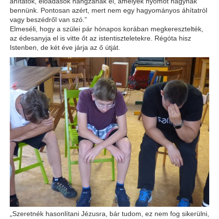
áhítatok, előadások hangzanak el, amelyek nyomot hagynak
bennünk. Pontosan azért, mert nem egy hagyományos áhítatról
vagy beszédről van szó.”
Elmeséli, hogy a szülei pár hónapos korában megkeresztelték,
az édesanyja el is vitte őt az istentiszteletekre. Régóta hisz
Istenben, de két éve járja az ő útját.
„Szeretnék hasonlítani Jézusra, bár tudom, ez nem fog sikerülni,