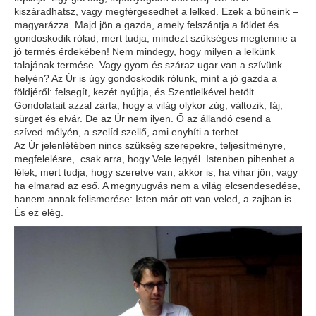
kiszáradhatsz, vagy megférgesedhet a lelked. Ezek a bűneink –
magyarázza. Majd jön a gazda, amely felszántja a földet és
gondoskodik rólad, mert tudja, mindezt szükséges megtennie a
jó termés érdekében! Nem mindegy, hogy milyen a lelkünk
talajának termése. Vagy gyom és száraz ugar van a szívünk
helyén? Az Úr is úgy gondoskodik rólunk, mint a jó gazda a
földjéről: felsegít, kezét nyújtja, és Szentlelkével betölt.
Gondolatait azzal zárta, hogy a világ olykor zúg, változik, fáj,
sürget és elvár. De az Úr nem ilyen. Ő az állandó csend a
szíved mélyén, a szelíd szellő, ami enyhíti a terhet.
Az Úr jelenlétében nincs szükség szerepekre, teljesítményre,
megfelelésre, csak arra, hogy Vele legyél. Istenben pihenhet a
lélek, mert tudja, hogy szeretve van, akkor is, ha vihar jön, vagy
ha elmarad az eső. A megnyugvás nem a világ elcsendesedése,
hanem annak felismerése: Isten már ott van veled, a zajban is.
És ez elég.