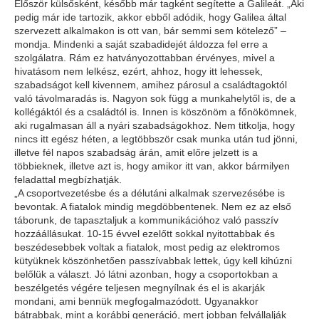
Először külsősként, később már tagként segítette a Galileát. „Aki
pedig már ide tartozik, akkor ebből adódik, hogy Galilea által
szervezett alkalmakon is ott van, bár semmi sem kötelező” –
mondja. Mindenki a saját szabadidejét áldozza fel erre a
szolgálatra. Rám ez hatványozottabban érvényes, mivel a
hivatásom nem lelkész, ezért, ahhoz, hogy itt lehessek,
szabadságot kell kivennem, amihez párosul a családtagoktól
való távolmaradás is. Nagyon sok függ a munkahelytől is, de a
kollégáktól és a családtól is. Innen is köszönöm a főnökömnek,
aki rugalmasan áll a nyári szabadságokhoz. Nem titkolja, hogy
nincs itt egész héten, a legtöbbször csak munka után tud jönni,
illetve fél napos szabadság árán, amit előre jelzett is a
többieknek, illetve azt is, hogy amikor itt van, akkor bármilyen
feladattal megbízhatják.
„A csoportvezetésbe és a délutáni alkalmak szervezésébe is
bevontak. A fiatalok mindig megdöbbentenek. Nem ez az első
táborunk, de tapasztaljuk a kommunikációhoz való passzív
hozzáállásukat. 10-15 évvel ezelőtt sokkal nyitottabbak és
beszédesebbek voltak a fiatalok, most pedig az elektromos
kütyüknek köszönhetően passzívabbak lettek, úgy kell kihúzni
belőlük a választ. Jó látni azonban, hogy a csoportokban a
beszélgetés végére teljesen megnyílnak és el is akarják
mondani, ami bennük megfogalmazódott. Ugyanakkor
bátrabbak, mint a korábbi generáció, mert jobban felvállalják