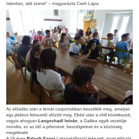
Istenhez, akit szeret” – magyarázta Cseh Lajos.
Az előadás után a témát csoportokban beszélték meg, amelyet
egy játékos felvezető előzött meg. Ebéd után a chill következett,
vagyis ahogyan
Langschadl István
, a Galilea egyik vezetője
mondta, ez az idő a pihenésé, beszélgetésé és a közösség
megéléséé.
A 18 éves
Balogh Fanni
Lakszakállasról érkezett, most először