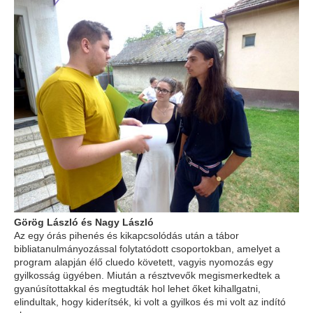
Görög László és Nagy László
Az egy órás pihenés és kikapcsolódás után a tábor
bibliatanulmányozással folytatódott csoportokban, amelyet a
program alapján élő cluedo követett, vagyis nyomozás egy
gyilkosság ügyében. Miután a résztvevők megismerkedtek a
gyanúsítottakkal és megtudták hol lehet őket kihallgatni,
elindultak, hogy kiderítsék, ki volt a gyilkos és mi volt az indító