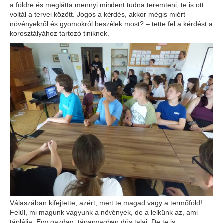
a földre és meglátta mennyi mindent tudna teremteni, te is ott
voltál a tervei között. Jogos a kérdés, akkor mégis miért
növényekről és gyomokról beszélek most? – tette fel a kérdést a
korosztályához tartozó tiniknek.
Válaszában kifejtette, azért, mert te magad vagy a termőföld!
Felül, mi magunk vagyunk a növények, de a lelkünk az, ami
táplálja. Egy gazdag, tápanyagban dús talaj. De te is