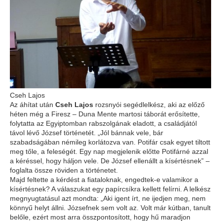
Cseh Lajos
Az áhítat után
Cseh Lajos
rozsnyói segédlelkész, aki az előző
héten még a Firesz – Duna Mente martosi táborát erősítette,
folytatta az Egyiptomban rabszolgának eladott, a családjától
távol lévő József történetét. „Jól bánnak vele, bár
szabadságában némileg korlátozva van. Potifár csak egyet tiltott
meg tőle, a feleségét. Egy nap megjelenik előtte Potifárné azzal
a kéréssel, hogy háljon vele. De József ellenállt a kísértésnek” –
foglalta össze röviden a történetet.
Majd feltette a kérdést a fiataloknak, engedtek-e valamikor a
kísértésnek? A válaszukat egy papírcsíkra kellett felírni. A lelkész
megnyugtatásul azt mondta: „Aki igent írt, ne ijedjen meg, nem
könnyű helyt állni. Józsefnek sem volt az. Volt már kútban, tanult
belőle, ezért most arra összpontosított, hogy hű maradjon