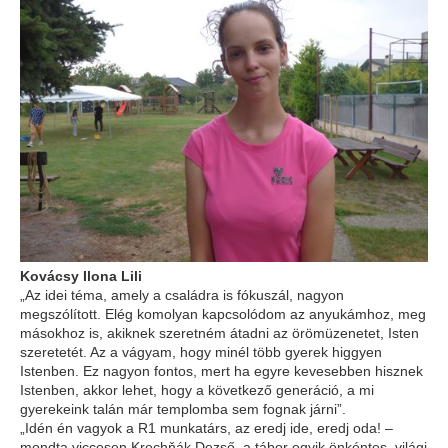
Kovácsy Ilona Lili
„Az idei téma, amely a családra is fókuszál, nagyon
megszólított. Elég komolyan kapcsolódom az anyukámhoz, meg
másokhoz is, akiknek szeretném átadni az örömüzenetet, Isten
szeretetét. Az a vágyam, hogy minél több gyerek higgyen
Istenben. Ez nagyon fontos, mert ha egyre kevesebben hisznek
Istenben, akkor lehet, hogy a következő generáció, a mi
gyerekeink talán már templomba sem fognak járni”.
„Idén én vagyok a R1 munkatárs, az eredj ide, eredj oda! –
mondta viccesen
Krechňák Dezső
, a tábor egyik önkéntes, világi