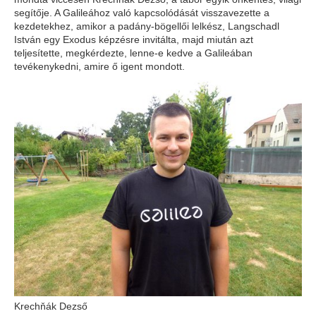
segítője. A Galileához való kapcsolódását visszavezette a
kezdetekhez, amikor a padány-bögellői lelkész,
Langschadl
István
egy Exodus képzésre invitálta, majd miután azt
teljesítette, megkérdezte, lenne-e kedve a Galileában
tevékenykedni, amire ő igent mondott.
Krechňák Dezső