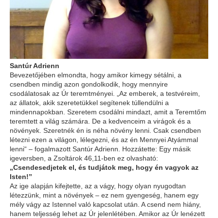
Santúr Adrienn
Bevezetőjében elmondta, hogy amikor kimegy sétálni, a
csendben mindig azon gondolkodik, hogy mennyire
csodálatosak az Úr teremtményei. „Az emberek, a testvéreim,
az állatok, akik szeretetükkel segítenek túllendülni a
mindennapokban. Szeretem csodálni mindazt, amit a Teremtőm
teremtett a világ számára. De a kedvenceim a virágok és a
növények. Szeretnék én is néha növény lenni. Csak csendben
létezni ezen a világon, lélegezni, és az én Mennyei Atyámmal
lenni“ – fogalmazott Santúr Adrienn. Hozzátette: Egy másik
igeversben, a Zsoltárok 46,11-ben ez olvasható:
„Csendesedjetek el, és tudjátok meg, hogy én vagyok az
Isten!”
Az ige alapján kifejtette, az a vágy, hogy olyan nyugodtan
létezzünk, mint a növények – ez nem gyengeség, hanem egy
mély vágy az Istennel való kapcsolat után. A csend nem hiány,
hanem teljesség lehet az Úr jelenlétében. Amikor az Úr lenézett