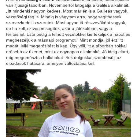
van ifjúsági táborban. Novembertől látogatja a Galilea alkalmait.
„Itt mindenki nagyon kedves. Most már én is a Galileás vagyok,
vezetőségi tag is. Mindig is vágytam arra, hogy segíthessek,
szervezkedni is szeretek. Most ugyan itt részvevőként vagyok,
de ha kell, szívesen segítek, akár a játékokban, vagy a
terítésnél. Este pedig a felnőtt vezetőkkel kiértékeljük a napot és
megbeszéljük a másnapi programot.” Mint mondja, jól érzi itt
magát, lelki megerősítést is kap. Úgy véli, itt a táborban sokkal
erősebb az üzenet, mint az egynapos alkalmaké. Jó ideig eltart,
míg megemészti a hallottakat. Sok dolgokkal szembesült az
előadások hatására, amelyen változtatnia kell.