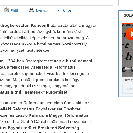
A
A
Elküld
Nyomtat
A
SOLA
drogkeresztúri Konvent
határozata által a magyar
ntő fordulat állt be. Az egyházkormányzást
 a lelkészi-világi képviseletben határozta meg. A
 közössége akkor a hithű nemesi középosztály
ázkormányzati testületekbe.
eim, 1734-ben Bodrogkeresztúron
a hithű nemesi
zva
a felelősség viseléssel a Református
sbiterek és gondnokok viselik a felelősséget a
ban. Ma, nekünk presbitereknek kell úgy
iter vagy gondnoki tisztséget, hogy méltóan
refor
mátus hithű „nemesek” küldetését
.
ospatakon a Református templom úrasztalán az
elléki
Református Egyházkerület Presbiteri
József és László Kálmán,
a Magyar Református
öke dr. h.c. Szabó Dániel elnök, majd november 8-
tus Egyházkerület Presbiteri Szövetség