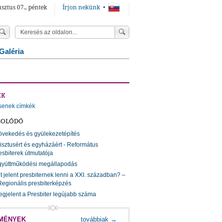
sztus 07., péntek
Írjon nekünk
•
Galéria
ÉK
senek címkék
SOLÓDÓ
vekedés és gyülekezetépítés
isztusért és egyházáért - Református
esbiterek útmutatója
gyüttműködési megállapodás
t jelent presbiternek lenni a XXI. században? –
 Regionális presbiterképzés
gjelent a Presbiter legújabb száma
MÉNYEK
továbbiak →