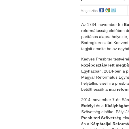
Megosztás
Az 1734. november 5-i
Bo
reformátusság életében dö
paritásos alapra helyezte,
Bodrogkeresztúri Konvent
tagjait emelte be az egyh
Kedves Presbiter testvér
középosztály
lett megbí
Egyházban. 2014-ben a pre
Magyar Református Egyház
helytállni, viselni a presb
betölthessük
a mai refor
2014. november 7-én Sár
Erdélyi
és a
Királyhágóm
Szövetség elnöke, Pályi 
Presbiteri Szövetség
eln
án a
Kárpátaljai Reformá