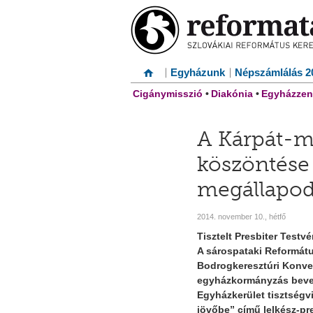
Egyházunk
Népszámlálás 2
Cigánymisszió
•
Diakónia
•
Egyházzen
A Kárpát-m
köszöntése
megállapodá
2014. november 10., hétfő
Tisztelt Presbiter Testvé
A sárospataki Reformát
Bodrogkeresztúri Konven
egyházkormányzás bevez
Egyházkerület tisztségv
jövőbe”
című lelkész-pre