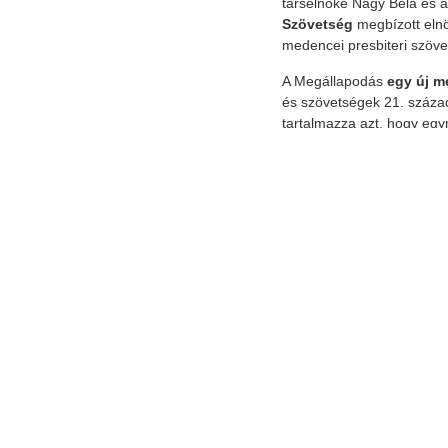
társelnöke Nagy Béla és 
Szövetség
megbízott elnö
medencei presbiteri szöv
A Megállapodás
egy új m
és szövetségek 21. száza
tartalmazza azt, hogy eg
munkálásában, különösen 
területén szervezett presb
egymást; a lehetőségek sz
rendezvényeken; támogatja
presbiter képzéshez szüks
rendszerességgel kicseréli
presbiterképzés területén.
A Megállapodás
egy lehe
munka végzéssel lehet a jö
mennyire kívánunk élni az
Presbiter testvéremet az
elején
nekünk presbitere
tekintve felszántani a 
fekvő és ugarként pihent