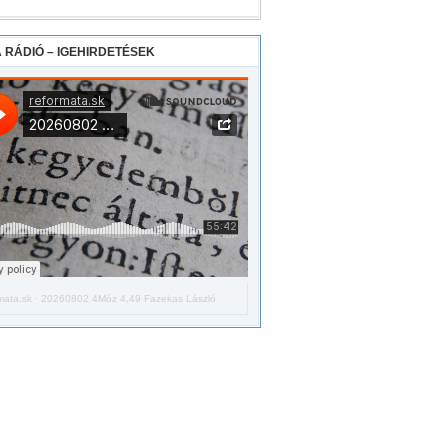
 RÁDIÓ – IGEHIRDETÉSEK
mata.sk
·
20260802 4Móz 4,49 Fazekas László