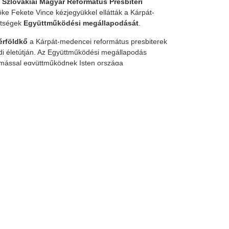
a
Szlovákiai Magyar Református Presbiteri
ke Fekete Vince kézjegyükkel ellátták a Kárpát-
etségek
Együttműködési megállapodását
.
érföldkő
a Kárpát-medencei református presbiterek
di életútján. Az Együttműködési megállapodás
ymással együttműködnek Isten országa
a magyar presbiterek között, az egyes szövetségek
iteri konferenciákról kölcsönösen tájékoztatják
erint kölcsönösen részt vesznek a
 a testvérkapcsolatok ápolását és bővítését; a
éges írásos anyagok cseréjét; évi
k, megvitatják tapasztalataikat a misszió és a
tőség
, amelyet a céltudatos és hatékony presbiteri
vőben életre kelteni. Tőlünk, presbiterektől függ,
 adott lehetőségekkel. Én bíztatom minden kedves
 egész Kárpát-medencében arra, hogy a 21. század
knek kell megfogni az eke szarvát és Istenre
Kárpát-medencei magyar reformátusság parlagon
etett református élet területeit
.