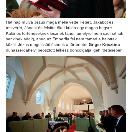
Hat nap múlva Jézus maga mellé vette Pétert, Jakabot és
testvérét, Jánost és felvitte őket külön egy magas hegyre.
Különös történéseknek lesznek tanúi, amelyről nem szólhatnak
senkinek addig, amíg az Emberfia fel nem támad a halottak
közül. Jézus megdicsőülésének a történetét
Gríger Krisztina
dunaszerdahelyi beosztott lelkész boncolgatja igehirdetésében.