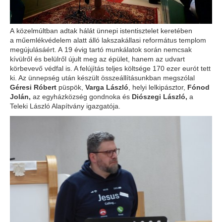
A közelmúltban adtak hálát ünnepi istentisztelet keretében
a műemlékvédelem alatt álló lakszakállasi református templom
megújulásáért. A 19 évig tartó munkálatok során nemcsak
kívülről és belülről újult meg az épület, hanem az udvart
körbevevő védfal is. A felújítás teljes költsége 170 ezer eurót tett
ki. Az ünnepség után készült összeállításunkban megszólal
Géresi Róbert
püspök,
Varga László
, helyi lelkipásztor,
Fónod
Jolán,
az egyházközség gondnoka és
Diószegi László,
a
Teleki László Alapítvány igazgatója.