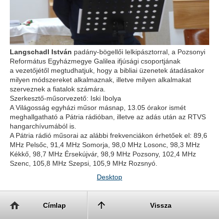
Langschadl István
padány-bögellői lelkipásztorral, a Pozsonyi
Református Egyházmegye Galilea ifjúsági csoportjának
a vezetőjétől megtudhatjuk, hogy a bibliai üzenetek átadásakor
milyen módszereket alkalmaznak, illetve milyen alkalmakat
szerveznek a fiatalok számára.
Szerkesztő-műsorvezető: Iski Ibolya
A Világosság egyházi műsor másnap, 13.05 órakor ismét
meghallgatható a Pátria rádióban, illetve az adás után az RTVS
hangarchívumából is.
A Pátria rádió műsorai az alábbi frekvenciákon érhetőek el: 89,6
MHz Pelsőc, 91,4 MHz Somorja, 98,0 MHz Losonc, 98,3 MHz
Kékkő, 98,7 MHz Érsekújvár, 98,9 MHz Pozsony, 102,4 MHz
Szenc, 105,8 MHz Szepsi, 105,9 MHz Rozsnyó.
Desktop
Címlap
Vissza