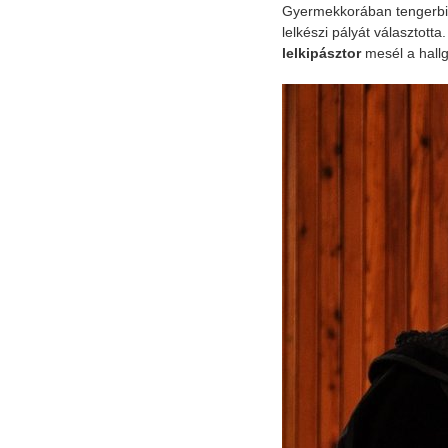
Gyermekkorában tengerbiol
lelkészi pályát választott
lelkipásztor
mesél a hall