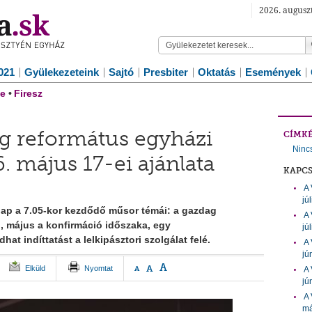
2026. auguszt
021
Gyülekezeteink
Sajtó
Presbiter
Oktatás
Események
e
•
Firesz
ág református egyházi
CÍMK
Ninc
 május 17-ei ajánlata
KAPC
A 
jú
nap a 7.05-kor kezdődő műsor témái: a gazdag
A 
l, május a konfirmáció időszaka, egy
jú
at indíttatást a lelkipásztori szolgálat felé.
A 
jú
A
A
Elküld
Nyomtat
A
A 
jú
A 
má