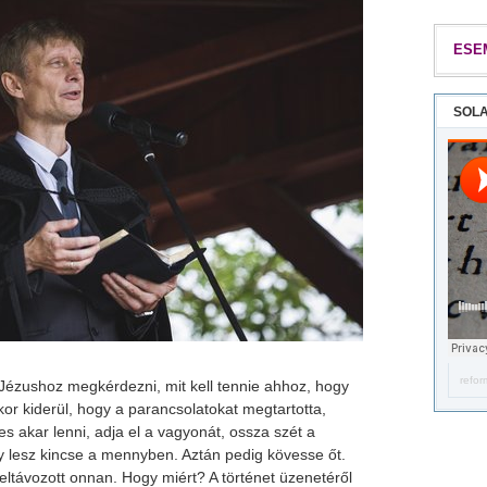
ESE
SOLA
refor
Jézushoz megkérdezni, mit kell tennie ahhoz, hogy
ikor kiderül, hogy a parancsolatokat megtartotta,
tes akar lenni, adja el a vagyonát, ossza szét a
y lesz kincse a mennyben. Aztán pedig kövesse őt.
eltávozott onnan. Hogy miért? A történet üzenetéről