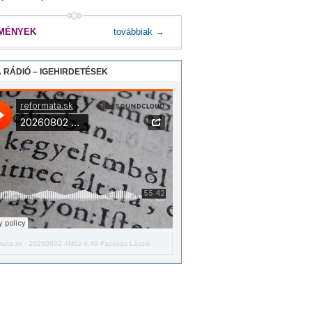
MÉNYEK
továbbiak →
 RÁDIÓ – IGEHIRDETÉSEK
mata.sk
·
20260802 4Móz 4,49 Fazekas László