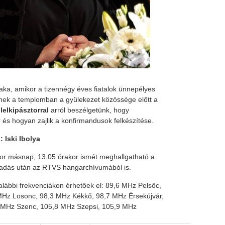
aka, amikor a tizennégy éves fiatalok ünnepélyes
sznek a templomban a gyülekezet közössége előtt a
elkipásztorral
arról beszélgetünk, hogy
és hogyan zajlik a konfirmandusok felkészítése.
 Iski Ibolya
or másnap, 13.05 órakor ismét meghallgatható a
az adás után az RTVS hangarchívumából is.
 alábbi frekvenciákon érhetőek el: 89,6 MHz Pelsőc,
MHz Losonc, 98,3 MHz Kékkő, 98,7 MHz Érsekújvár,
 MHz Szenc, 105,8 MHz Szepsi, 105,9 MHz