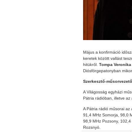
Május a konfirmáció idősz
keretek között vallást te
hitükről.
Tompa Veronika l
Diósförgepatonyban mikor 
Szerkesztő-műsorvezető:
A Világosság egyházi műs
Pátria rádióban, illetve 
A Pátria rádió műsorai az
91,4 MHz Somorja, 98,0 
98,9 MHz Pozsony, 102,4
Rozsnyó.