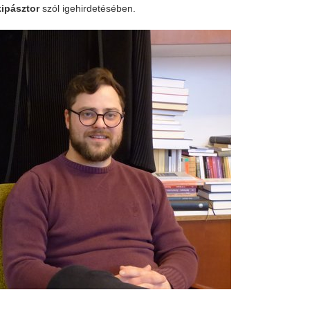
kipásztor
szól igehirdetésében.