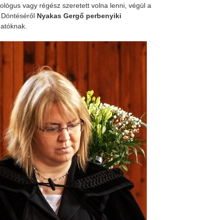
ógus vagy régész szeretett volna lenni, végül a
a. Döntéséről
Nyakas Gergő perbenyiki
gatóknak.