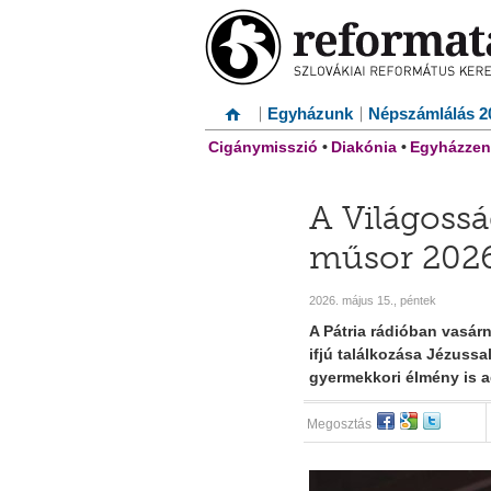
Egyházunk
Népszámlálás 2
Cigánymisszió
•
Diakónia
•
Egyházzen
A Világoss
műsor 2026.
2026. május 15., péntek
A Pátria rádióban vasár
ifjú találkozása Jézussa
gyermekkori élmény is adh
Megosztás