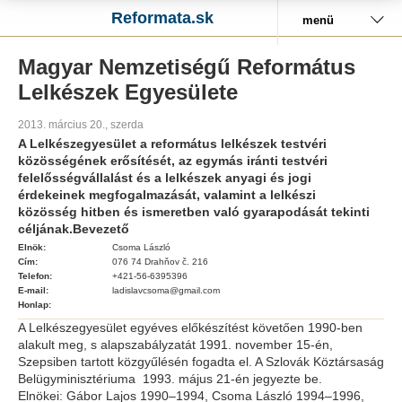
Reformata.sk
menü
Magyar Nemzetiségű Református
Lelkészek Egyesülete
2013. március 20., szerda
A Lelkészegyesület a református lelkészek testvéri
közösségének erősítését, az egymás iránti testvéri
felelősségvállalást és a lelkészek anyagi és jogi
érdekeinek megfogalmazását, valamint a lelkészi
közösség hitben és ismeretben való gyarapodását tekinti
céljának.Bevezető
Elnök:
Csoma László
Cím:
076 74 Drahňov č. 216
Telefon:
+421-56-6395396
E-mail:
ladislavcsoma@gmail.com
Honlap:
A Lelkészegyesület egyéves előkészítést követően 1990-ben
alakult meg, s alapszabályzatát 1991. november 15-én,
Szepsiben tartott közgyűlésén fogadta el. A Szlovák Köztársaság
Belügyminisztériuma 1993. május 21-én jegyezte be.
Elnökei: Gábor Lajos 1990–1994, Csoma László 1994–1996,