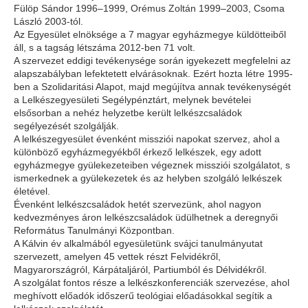
Fülöp Sándor 1996–1999, Orémus Zoltán 1999–2003, Csoma
László 2003-tól.
Az Egyesület elnöksége a 7 magyar egyházmegye küldötteiből
áll, s a tagság létszáma 2012-ben 71 volt.
A szervezet eddigi tevékenysége során igyekezett megfelelni az
alapszabályban lefektetett elvárásoknak. Ezért hozta létre 1995-
ben a Szolidaritási Alapot, majd megújítva annak tevékenységét
a Lelkészegyesületi Segélypénztárt, melynek bevételei
elsősorban a nehéz helyzetbe került lelkészcsaládok
segélyezését szolgálják.
A lelkészegyesület évenként missziói napokat szervez, ahol a
különböző egyházmegyékből érkező lelkészek, egy adott
egyházmegye gyülekezeteiben végeznek missziói szolgálatot, s
ismerkednek a gyülekezetek és az helyben szolgáló lelkészek
életével.
Évenként lelkészcsaládok hetét szervezünk, ahol nagyon
kedvezményes áron lelkészcsaládok üdülhetnek a deregnyői
Református Tanulmányi Központban.
A Kálvin év alkalmából egyesületünk svájci tanulmányutat
szervezett, amelyen 45 vettek részt Felvidékről,
Magyarországról, Kárpátaljáról, Partiumból és Délvidékről.
A szolgálat fontos része a lelkészkonferenciák szervezése, ahol
meghívott előadók időszerű teológiai előadásokkal segítik a