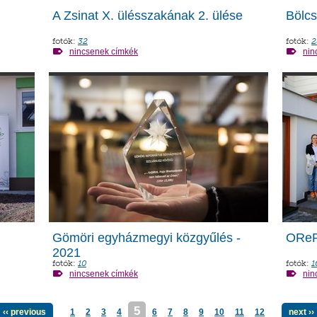
A Zsinat X. ülésszakának 2. ülése
Bölc
fotók:
32
fotók:
2
nincsenek címkék
nin
Gömöri egyházmegyi közgyűlés -
ORe
2021
fotók:
10
fotók:
1
nincsenek címkék
nin
5
‹‹ previous
1
2
3
4
6
7
8
9
10
11
12
next ››