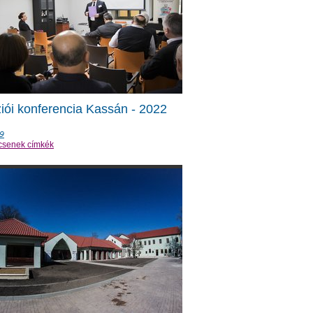
iói konferencia Kassán - 2022
9
csenek címkék