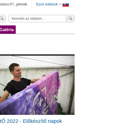
sztus 07., péntek
Írjon nekünk
•
Galéria
tŐ 2022 - Előkészítő napok