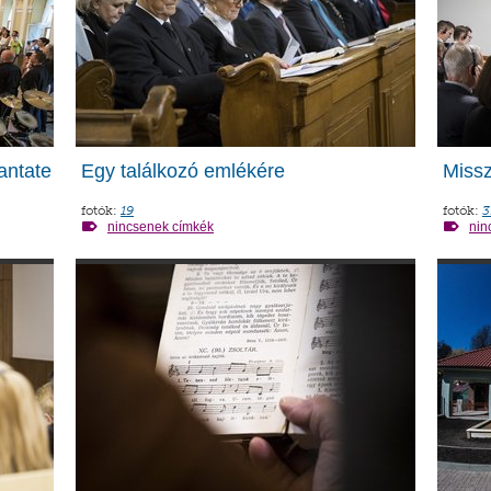
antate
Egy találkozó emlékére
Missz
fotók:
19
fotók:
3
nincsenek címkék
nin