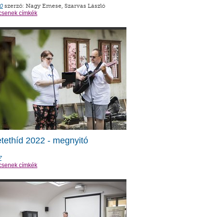
0
szerző: Nagy Emese, Szarvas László
csenek címkék
tethíd 2022 - megnyitó
7
csenek címkék