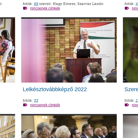
ó
fotók:
68
szerző: Nagy Emese, Szarvas László
fotók:
4
nincsenek címkék
nin
Lelkésztovábbképző 2022
Szere
fotók:
33
fotók:
1
nincsenek címkék
nin