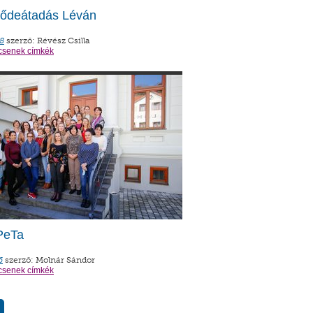
sődeátadás Léván
8
szerző: Révész Csilla
csenek címkék
PeTa
6
szerző: Molnár Sándor
csenek címkék