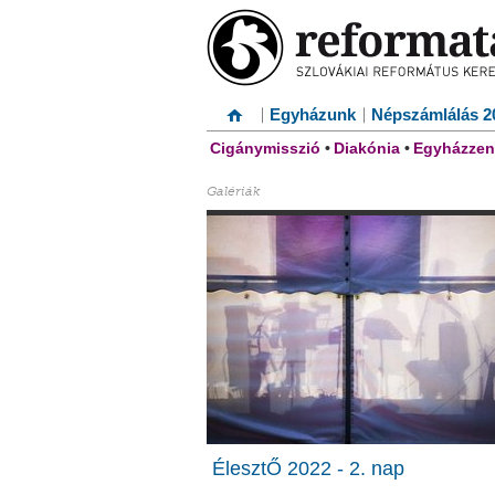
Egyházunk
Népszámlálás 2
Cigánymisszió
•
Diakónia
•
Egyházzen
Galériák
ÉlesztŐ 2022 - 2. nap