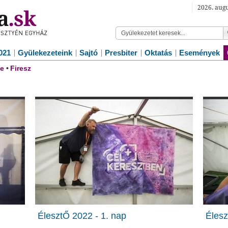
2026. augu
021
Gyülekezeteink
Sajtó
Presbiter
Oktatás
Események
e
•
Firesz
ÉlesztŐ 2022 - 1. nap
Élesz