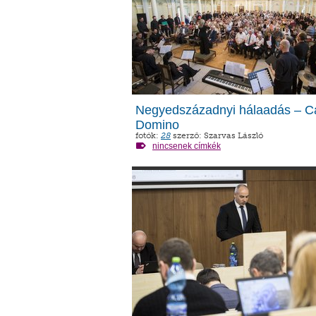
Negyedszázadnyi hálaadás – C
Domino
fotók:
28
szerző: Szarvas László
nincsenek címkék