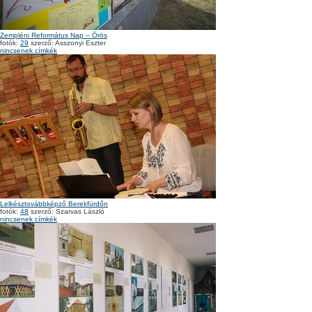
Zempléni Református Nap – Örös
fotók:
29
szerző: Asszonyi Eszter
nincsenek címkék
Lelkésztovábbképző Berekfürdőn
fotók:
48
szerző: Szarvas László
nincsenek címkék