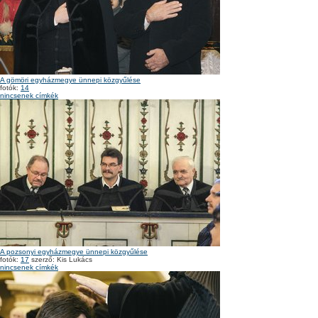
A gömöri egyházmegye ünnepi közgyűlése
fotók:
14
nincsenek címkék
A pozsonyi egyházmegye ünnepi közgyűlése
fotók:
17
szerző: Kis Lukács
nincsenek címkék