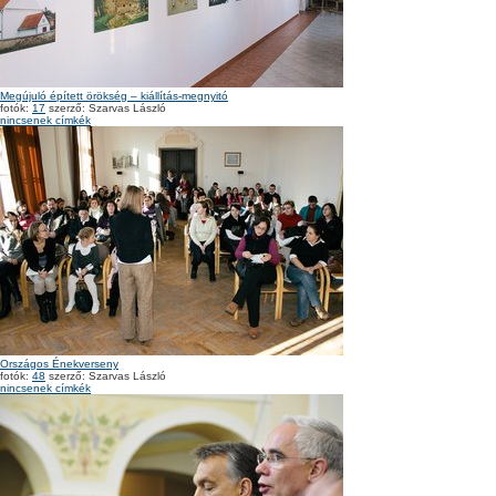
Megújuló épített örökség – kiállítás-megnyitó
fotók:
17
szerző: Szarvas László
nincsenek címkék
Országos Énekverseny
fotók:
48
szerző: Szarvas László
nincsenek címkék