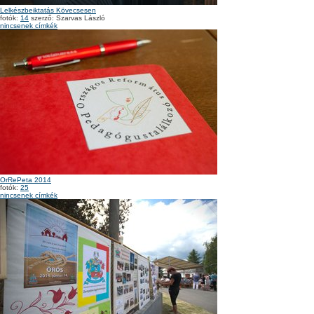
Lelkészbeiktatás Kövecsesen
fotók:
14
szerző: Szarvas László
nincsenek címkék
OrRePeta 2014
fotók:
25
nincsenek címkék