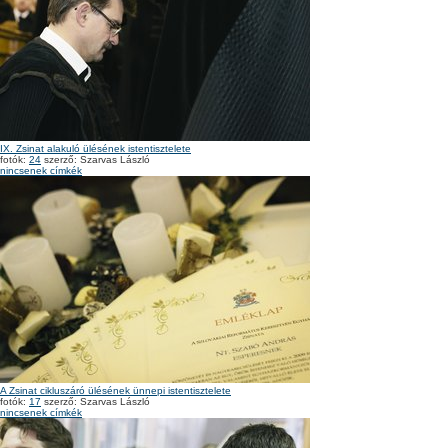
IX. Zsinat alakuló ülésének istentisztelete
fotók:
24
szerző: Szarvas László
nincsenek címkék
A Zsinat cikluszáró ülésének ünnepi istentisztelete
fotók:
17
szerző: Szarvas László
nincsenek címkék