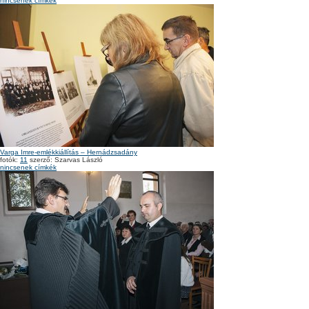
nincsenek címkék
Varga Imre-emlékkiállítás – Hernádzsadány
fotók:
11
szerző: Szarvas László
nincsenek címkék