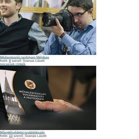
Médiamissziós tanfolyam Mályiban
fotók:
9
szerző: Szarvas László
nincsenek címkék
Műemlékvédelmi továbbképzés
fotók:
10
szerző: Szarvas László