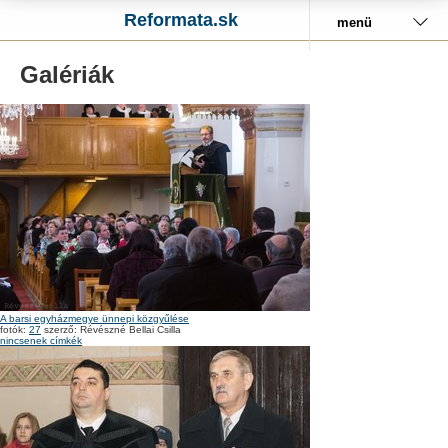
Reformata.sk
menü
Galériák
A barsi egyházmegye ünnepi közgyűlése
fotók:
27
szerző: Révészné Bellai Csilla
nincsenek címkék