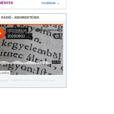
MÉNYEK
továbbiak →
 RÁDIÓ – IGEHIRDETÉSEK
mata.sk
·
20260802 4Móz 4,49 Fazekas László