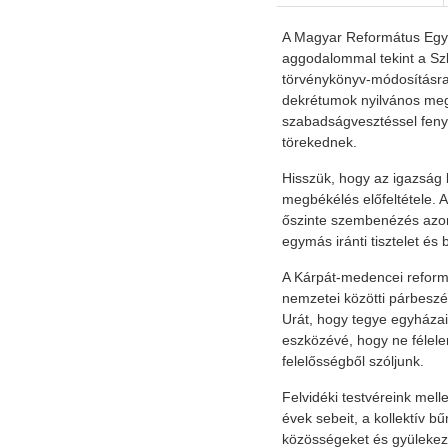
A Magyar Református Egy
aggodalommal tekint a Sz
törvénykönyv-módosításra
dekrétumok nyilvános megk
szabadságvesztéssel fenye
törekednek.
Hisszük, hogy az igazság
megbékélés előfeltétele. A
őszinte szembenézés azonb
egymás iránti tisztelet és 
A Kárpát-medencei reform
nemzetei közötti párbesz
Urát, hogy tegye egyháza
eszközévé, hogy ne félel
felelősségből szóljunk.
Felvidéki testvéreink melle
évek sebeit, a kollektív b
közösségeket és gyülekeze