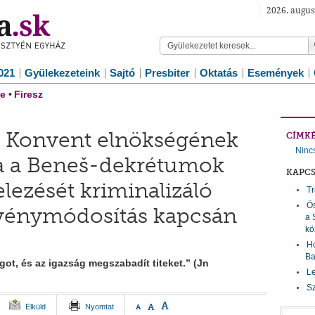
2026. augus
021
Gyülekezeteink
Sajtó
Presbiter
Oktatás
Események
e
•
Firesz
s Konvent elnökségének
CÍMK
Ninc
ta a Beneš-dekrétumok
KAPC
lezését kriminalizáló
Tr
Ös
rvénymódosítás kapcsán
a 
kö
Ho
Ba
ot, és az igazság megszabadít titeket.” (Jn
Le
Sz
A
A
Elküld
Nyomtat
A