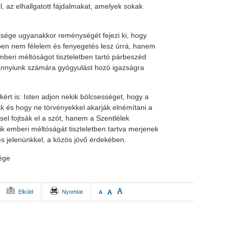
ől, az elhallgatott fájdalmakat, amelyek sokak
ksége ugyanakkor reménységét fejezi ki, hogy
en nem félelem és fenyegetés lesz úrrá, hanem
emberi méltóságot tiszteletben tartó párbeszéd
nnyiunk számára gyógyulást hozó igazságra
rt is: Isten adjon nekik bölcsességet, hogy a
ák és hogy ne törvényekkel akarják elnémítani a
ssel fojtsák el a szót, hanem a Szentlélek
ik emberi méltóságát tiszteletben tartva merjenek
s jelenünkkel, a közös jövő érdekében.
ége
A
A
Elküld
Nyomtat
A