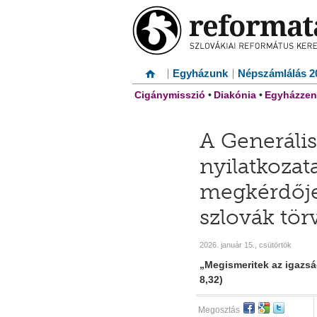
Egyházunk
Népszámlálás 2
Cigánymisszió
•
Diakónia
•
Egyházzen
A Generáli
nyilatkoza
megkérdője
szlovák tö
2026. január 15., csütörtök
„Megismeritek az igazság
8,32)
Megosztás