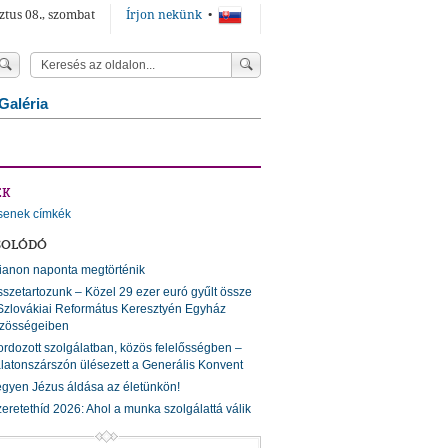
ztus 08., szombat
Írjon nekünk
•
Galéria
ÉK
senek címkék
SOLÓDÓ
ianon naponta megtörténik
szetartozunk – Közel 29 ezer euró gyűlt össze
Szlovákiai Református Keresztyén Egyház
zösségeiben
rdozott szolgálatban, közös felelősségben –
latonszárszón ülésezett a Generális Konvent
gyen Jézus áldása az életünkön!
eretethíd 2026: Ahol a munka szolgálattá válik