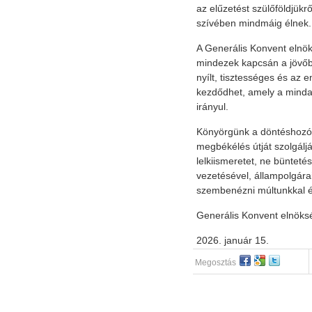
az elűzetést szülőföldjükr
szívében mindmáig élnek.
A Generális Konvent elnö
mindezek kapcsán a jövőb
nyílt, tisztességes és az 
kezdődhet, amely a minda
irányul.
Könyörgünk a döntéshozóké
megbékélés útját szolgálj
lelkiismeretet, ne bünteté
vezetésével, állampolgára
szembenézni múltunkkal é
Generális Konvent elnöks
2026. január 15.
Megosztás