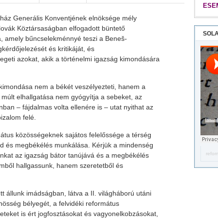
ESE
ház Generális Konventjének elnöksége mély
lovák Köztársaságban elfogadott büntető
SOLA
, amely bűncselekménnyé teszi a Beneš-
érdőjelezését és kritikáját, és
geti azokat, akik a történelmi igazság kimondására
 kimondása nem a békét veszélyezteti, hanem a
 múlt elhallgatása nem gyógyítja a sebeket, az
an – fájdalmas volta ellenére is – utat nyithat az
bizalom felé.
átus közösségeknek sajátos felelőssége a térség
éd és megbékélés munkálása. Kérjük a mindenség
refor
inkat az igazság bátor tanújává és a megbékélés
emből hallgassunk, hanem szeretetből és
tt állunk imádságban, látva a II. világháború utáni
űnösség bélyegét, a felvidéki református
teket is ért jogfosztásokat és vagyonelkobzásokat,