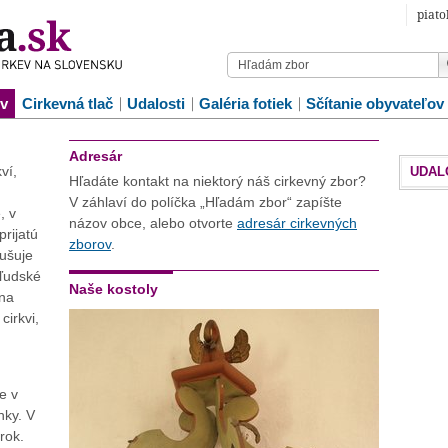
piato
ov
Cirkevná tlač
Udalosti
Galéria fotiek
Sčítanie obyvateľov
Adresár
ví,
UDAL
Hľadáte kontakt na niektorý náš cirkevný zbor?
V záhlaví do políčka „Hľadám zbor“ zapíšte
, v
názov obce, alebo otvorte
adresár cirkevných
rijatú
zborov
.
ušuje
 ľudské
Naše kostoly
 na
cirkvi,
e v
nky. V
rok.