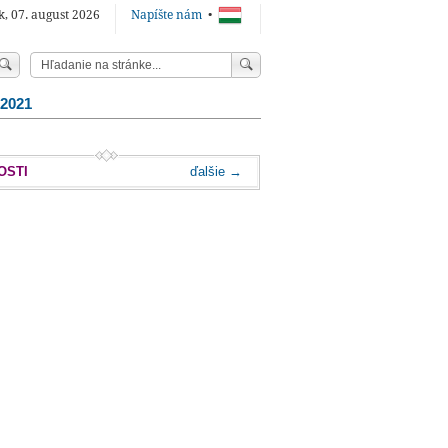
k, 07. august 2026
Napíšte nám
•
 2021
OSTI
ďalšie →