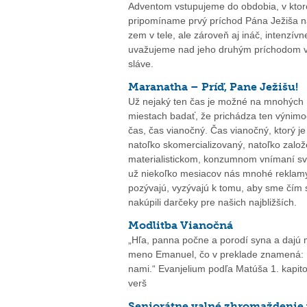
Adventom vstupujeme do obdobia, v ktor
pripomíname prvý príchod Pána Ježiša n
zem v tele, ale zároveň aj ináč, intenzívn
uvažujeme nad jeho druhým príchodom v
sláve.
Maranatha – Príď, Pane Ježišu!
Už nejaký ten čas je možné na mnohých
miestach badať, že prichádza ten výnim
čas, čas vianočný. Čas vianočný, ktorý je
natoľko skomercializovaný, natoľko zalo
materialistickom, konzumnom vnímaní sv
už niekoľko mesiacov nás mnohé reklamy
pozývajú, vyzývajú k tomu, aby sme čím 
nakúpili darčeky pre našich najbližších.
Modlitba Vianočná
„Hľa, panna počne a porodí syna a dajú
meno Emanuel, čo v preklade znamená: 
nami.“ Evanjelium podľa Matúša 1. kapito
verš
Seniorátne valné zhromaždenie