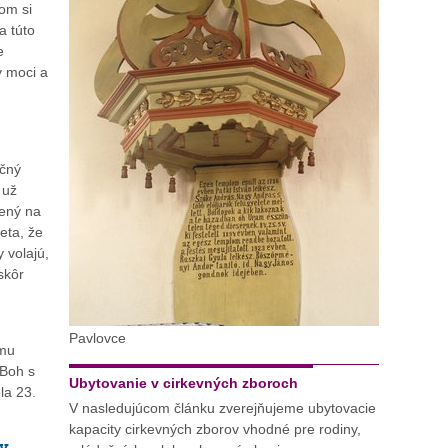
om si
a túto
e
 moci a
očný
 už
žený na
eta, že
 volajú,
skôr
Pavlovce
 mu
Boh s
Ubytovanie v cirkevných zboroch
la 23.
V nasledujúcom článku zverejňujeme ubytovacie
kapacity cirkevných zborov vhodné pre rodiny,
 v