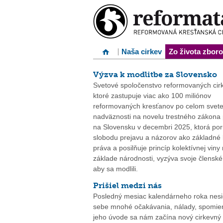
Naša cirkev
Zo života zbor
Výzva k modlitbe za Slovensko
Svetové spoločenstvo reformovaných cirk
ktoré zastupuje viac ako 100 miliónov
reformovaných kresťanov po celom svete
nadväznosti na novelu trestného zákona p
na Slovensku v decembri 2025, ktorá por
slobodu prejavu a názorov ako základné
práva a posilňuje princíp kolektívnej viny
základe národnosti, vyzýva svoje členské 
aby sa modlili.
Prišiel medzi nás
Posledný mesiac kalendárneho roka nesi
sebe mnohé očakávania, nálady, spomie
jeho úvode sa nám začína nový cirkevný 