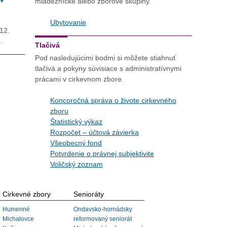
mládežnícke alebo zborové skupiny.
Ubytovanie
 12.
.
Tlačivá
Pod nasledujúcimi bodmi si môžete stiahnuť
tlačivá a pokyny súvisiace s administratívnymi
prácami v cirkevnom zbore.
Koncoročná správa o živote cirkevného
zboru
Štatistický výkaz
Rozpočet – účtová závierka
Všeobecný fond
Potvrdenie o právnej subjektivite
Voličský zoznam
Cirkevné zbory
Senioráty
Humenné
Ondavsko-hornádsky
Michalovce
reformovaný seniorát