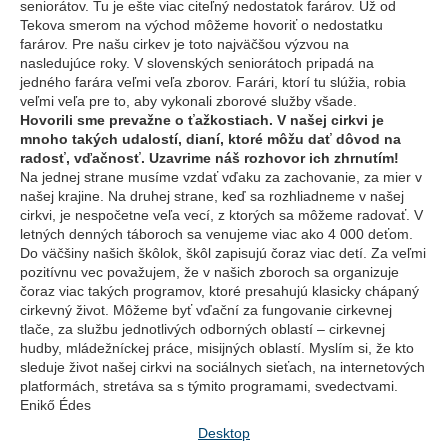
seniorátov. Tu je ešte viac citeľný nedostatok farárov. Už od
Tekova smerom na východ môžeme hovoriť o nedostatku
farárov. Pre našu cirkev je toto najväčšou výzvou na
nasledujúce roky. V slovenských seniorátoch pripadá na
jedného farára veľmi veľa zborov. Farári, ktorí tu slúžia, robia
veľmi veľa pre to, aby vykonali zborové služby všade.
Hovorili sme prevažne o ťažkostiach. V našej cirkvi je
mnoho takých udalostí, dianí, ktoré môžu dať dôvod na
radosť, vďačnosť. Uzavrime náš rozhovor ich zhrnutím!
Na jednej strane musíme vzdať vďaku za zachovanie, za mier v
našej krajine. Na druhej strane, keď sa rozhliadneme v našej
cirkvi, je nespočetne veľa vecí, z ktorých sa môžeme radovať. V
letných denných táboroch sa venujeme viac ako 4 000 deťom.
Do väčšiny našich škôlok, škôl zapisujú čoraz viac detí. Za veľmi
pozitívnu vec považujem, že v našich zboroch sa organizuje
čoraz viac takých programov, ktoré presahujú klasicky chápaný
cirkevný život. Môžeme byť vďační za fungovanie cirkevnej
tlače, za službu jednotlivých odborných oblastí – cirkevnej
hudby, mládežníckej práce, misijných oblastí. Myslím si, že kto
sleduje život našej cirkvi na sociálnych sieťach, na internetových
platformách, stretáva sa s týmito programami, svedectvami.
Enikő Édes
Desktop