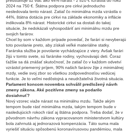
predstavuje už viac ako 44% nárast - z 520 € vzrástla do roku
2024 na 750 €. Štátna podpora pre cirkvi jednoducho
nesledovala tento nárast. Zatiaľ čo minimálna mzda vzrástla o
44%, štátna dotácia pre cirkvi na základe ekonomiky a inflácie
indikovala 8% nárast. Historické cirkvi sa dostali do takej
situácie, že nedokázali vyhospodáriť ani minimálnu mzdu pre
svojich farárov.
Chcel by som v každom prípade povedať, že farári si nevyberajú
toto povolanie preto, aby získali veľké materiálne statky.
Farárska služba je povolanie vychádzajúce z viery. Avšak farári
žijú v tomto svete, sú farárske rodiny, vychovávajú deti. Čoraz
ťažšie sa dá znášať skutočnosť, že zatiaľ čo v každom odvetví
vzrástol priemerný príjem, 90% našich farárov žije z minimálnej
mzdy, vedie svoj zbor so všetkou zodpovednosťou vedúcej
funkcie. Je to veľmi nedôstojná a neudržateľná životná situácia.
Parlament koncom novembra schválil predložený návrh
zmeny zákona. Aké pozitívne zmeny sa podarilo
dosiahnuť?
Nový vzorec viaže nárast na minimálnu mzdu. Takže akým
tempom bude rásť minimálna mzda, takým tempom bude v
nasledujúcich rokoch rásť aj štátna podpora. Treba dodať, že v
pôvodnom návrhu zákona vypracovanom ministerstvom kultúry
bola zahrnutá aj jednorazová kompenzácia. Táto suma mala
vyriešiť situáciu spôsobenú koronavírusovou pandémiou, mala