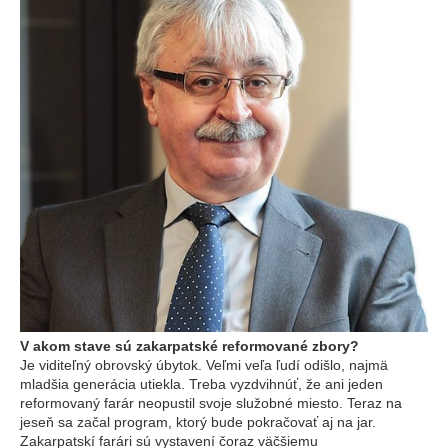
V akom stave sú zakarpatské reformované zbory?
Je viditeľný obrovský úbytok. Veľmi veľa ľudí odišlo, najmä
mladšia generácia utiekla. Treba vyzdvihnúť, že ani jeden
reformovaný farár neopustil svoje služobné miesto. Teraz na
jeseň sa začal program, ktorý bude pokračovať aj na jar.
Zakarpatskí farári sú vystavení čoraz väčšiemu