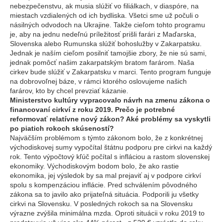
nebezpečenstvu, ak musia slúžiť vo filiálkach, v diaspóre, na
miestach vzdialených od ich bydliska. Všetci sme už počuli o
násilných odvodoch na Ukrajine. Takže cieľom tohto programu
je, aby na jednu nedeľnú príležitosť prišli farári z Maďarska,
Slovenska alebo Rumunska slúžiť bohoslužby v Zakarpatsku.
Jednak je naším cieľom posilniť tamojšie zbory, že nie sú sami,
jednak pomôcť našim zakarpatským bratom farárom. Naša
cirkev bude slúžiť v Zakarpatsku v marci. Tento program funguje
na dobrovoľnej báze, v rámci ktorého oslovujeme našich
farárov, kto by chcel prevziať kázanie.
Ministerstvo kultúry vypracovalo návrh na zmenu zákona o
financovaní cirkví z roku 2019. Prečo je potrebné
reformovať relatívne nový zákon? Aké problémy sa vyskytli
po piatich rokoch skúseností?
Najväčším problémom s týmto zákonom bolo, že z konkrétnej
východiskovej sumy vypočítal štátnu podporu pre cirkvi na každý
rok. Tento výpočtový kľúč počítal s infláciou a rastom slovenskej
ekonomiky. Východiskovým bodom bolo, že ako rastie
ekonomika, jej výsledok by sa mal prejaviť aj v podpore cirkví
spolu s kompenzáciou inflácie. Pred schválením pôvodného
zákona sa to javilo ako prijateľná situácia. Podporili ju všetky
cirkvi na Slovensku. V posledných rokoch sa na Slovensku
výrazne zvýšila minimálna mzda. Oproti situácii v roku 2019 to