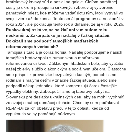
bratislavský krvavý súd a poslal na galeje. Cieľom pamätnej
cesty je okrem prepojenia cirkevných zborov aj vytvorenie
pamätných miest, kde môžeme vzdať úctu tým, ktorí vytrvali vo
svojej viere až do konca. Tento seriál programov sa neskončil v
roku 2024, ale pokračuje tento rok a dúfame, že aj v roku 2026.
Rusko-ukrajinská vojna sa žiaľ ani v minulom roku
neskončila. Zakarpatsko je naďalej v ťažkej situácii.
Dokázali sme podporiť tamojších maďarských
reformovaných veriacich?
Tamojšia situácia je čoraz horšia. Naďalej podporujeme našich
tamojších bratov spolu s rumunskou a maďarskou
reformovanou cirkvou. Základným hľadiskom bolo, aby využitie
našej zbierky slúžilo diakonickým a sociálnym účelom. Čiastočne
sme prispeli k prevádzke bezplatných kuchýň, pomohli sme
rodinám s malými deťmi v značne ťažkej situácii, alebo sme
podporili nákup jednotiek, ktoré kompenzujú čoraz častejšie
výpadky elektriny. Zabezpečili sme aj táborový pobyt na
Slovensku pre desiatky ukrajinských detí, aby sa mohli vytrhnúť
zo svojej smutnej domácej situácie. Chcel by som poďakovať
RE-Mi-Dii za ich obetavú prácu v tejto oblasti, keďže od
vypuknutia vojny pomáhajú núdznym.