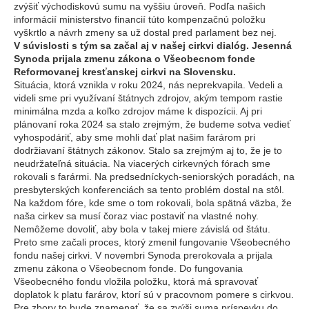
zvýšiť východiskovú sumu na vyššiu úroveň. Podľa našich
informácií ministerstvo financií túto kompenzačnú položku
vyškrtlo a návrh zmeny sa už dostal pred parlament bez nej.
V súvislosti s tým sa začal aj v našej cirkvi dialóg. Jesenná
Synoda prijala zmenu zákona o Všeobecnom fonde
Reformovanej kresťanskej cirkvi na Slovensku.
Situácia, ktorá vznikla v roku 2024, nás neprekvapila. Vedeli a
videli sme pri využívaní štátnych zdrojov, akým tempom rastie
minimálna mzda a koľko zdrojov máme k dispozícii. Aj pri
plánovaní roka 2024 sa stalo zrejmým, že budeme sotva vedieť
vyhospodáriť, aby sme mohli dať plat našim farárom pri
dodržiavaní štátnych zákonov. Stalo sa zrejmým aj to, že je to
neudržateľná situácia. Na viacerých cirkevných fórach sme
rokovali s farármi. Na predsedníckych-seniorských poradách, na
presbyterských konferenciách sa tento problém dostal na stôl.
Na každom fóre, kde sme o tom rokovali, bola spätná väzba, že
naša cirkev sa musí čoraz viac postaviť na vlastné nohy.
Nemôžeme dovoliť, aby bola v takej miere závislá od štátu.
Preto sme začali proces, ktorý zmenil fungovanie Všeobecného
fondu našej cirkvi. V novembri Synoda prerokovala a prijala
zmenu zákona o Všeobecnom fonde. Do fungovania
Všeobecného fondu vložila položku, ktorá má spravovať
doplatok k platu farárov, ktorí sú v pracovnom pomere s cirkvou.
Pre zbory to bude znamenať, že sa zvýši suma príspevku do