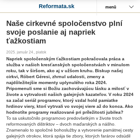
Reformata.sk
menü
Naše cirkevné spoločenstvo plní
svoje poslanie aj napriek
ťažkostiam
2025. január 24., piatok
Napriek spoločenským ťažkostiam pokračovala práca a
služba v našich kresťanských spoločenstvách v minulom
roku, tak v širšom, ako aj v užšom kruhu. Biskup našej
cirkvi, Róbert Géresi, zhrnul udalosti, zmeny a
najdôležitejšie momenty uplynulého roka 2024.
Pripomenuli sme si Božiu zachovávajúcu lásku a milosť v
živote a vytrvalosti našich galejných kazateľov. V roku 2024
sa začal seriál programov, ktorý vzdal hold pamiatke
hrdinov viery, ktorí vytrvali vo svojej viere až do konca. Ako
hodnotíte programy realizované pri príležitosti jubilea?
To sa uskutočnilo programovo predovšetkým v živote troch
reformovaných dištriktov – dvoch maďarských a nášho.
Znamenalo to spoločné bohoslužby a vytvorenie pamätnej cesty
galejných otrokov, ktorá spája tie zbory, ktorých farárov odsúdil