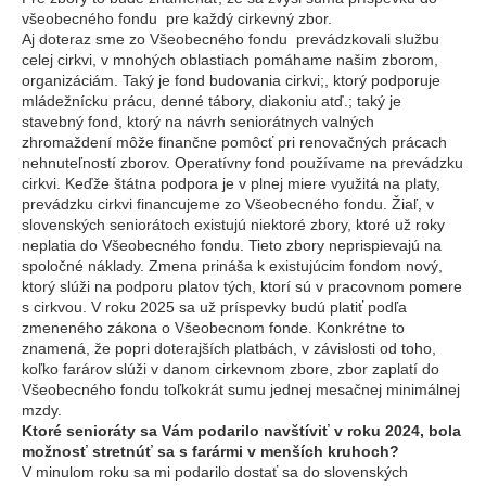
všeobecného fondu pre každý cirkevný zbor.
Aj doteraz sme zo Všeobecného fondu prevádzkovali službu
celej cirkvi, v mnohých oblastiach pomáhame našim zborom,
organizáciám. Taký je fond budovania cirkvi;, ktorý podporuje
mládežnícku prácu, denné tábory, diakoniu atď.; taký je
stavebný fond, ktorý na návrh seniorátnych valných
zhromaždení môže finančne pomôcť pri renovačných prácach
nehnuteľností zborov. Operatívny fond používame na prevádzku
cirkvi. Keďže štátna podpora je v plnej miere využitá na platy,
prevádzku cirkvi financujeme zo Všeobecného fondu. Žiaľ, v
slovenských seniorátoch existujú niektoré zbory, ktoré už roky
neplatia do Všeobecného fondu. Tieto zbory neprispievajú na
spoločné náklady. Zmena prináša k existujúcim fondom nový,
ktorý slúži na podporu platov tých, ktorí sú v pracovnom pomere
s cirkvou. V roku 2025 sa už príspevky budú platiť podľa
zmeneného zákona o Všeobecnom fonde. Konkrétne to
znamená, že popri doterajších platbách, v závislosti od toho,
koľko farárov slúži v danom cirkevnom zbore, zbor zaplatí do
Všeobecného fondu toľkokrát sumu jednej mesačnej minimálnej
mzdy.
Ktoré senioráty sa Vám podarilo navštíviť v roku 2024, bola
možnosť stretnúť sa s farármi v menších kruhoch?
V minulom roku sa mi podarilo dostať sa do slovenských