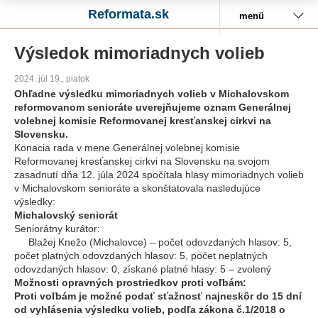
Reformata.sk
menü
Výsledok mimoriadnych volieb
2024. júl 19., piatok
Ohľadne výsledku mimoriadnych volieb v Michalovskom
reformovanom senioráte uverejňujeme oznam Generálnej
volebnej komisie Reformovanej kresťanskej cirkvi na
Slovensku.
Konacia rada v mene Generálnej volebnej komisie
Reformovanej kresťanskej cirkvi na Slovensku na svojom
zasadnutí dňa 12. júla 2024 spočítala hlasy mimoriadnych volieb
v Michalovskom senioráte a skonštatovala nasledujúce
výsledky:
Michalovský seniorát
Seniorátny kurátor:
Blažej Knežo (Michalovce) – počet odovzdaných hlasov: 5,
počet platných odovzdaných hlasov: 5, počet neplatných
odovzdaných hlasov: 0, získané platné hlasy: 5 – zvolený
Možnosti opravných prostriedkov proti voľbám:
Proti voľbám je možné podať sťažnosť najneskôr do 15 dní
od vyhlásenia výsledku volieb, podľa zákona č.1/2018 o