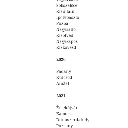
Sókszelőce
Kisújfalu
Ipolypásztó
Pozba
Nagysalló
Kisölved
Nagykapos
Kiskövesd
2020
Padány
Kulcsod
Alistál
2021
Érsekújvár
Kamocsa
Dunaszerdahely
Pozsony