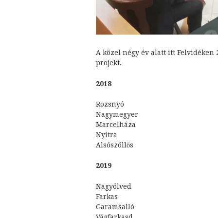
A közel négy év alatt itt Felvidéke
projekt.
2018
Rozsnyó
Nagymegyer
Marcelháza
Nyitra
Alsószöllős
2019
Nagyölved
Farkas
Garamsalló
Vágfarkasd