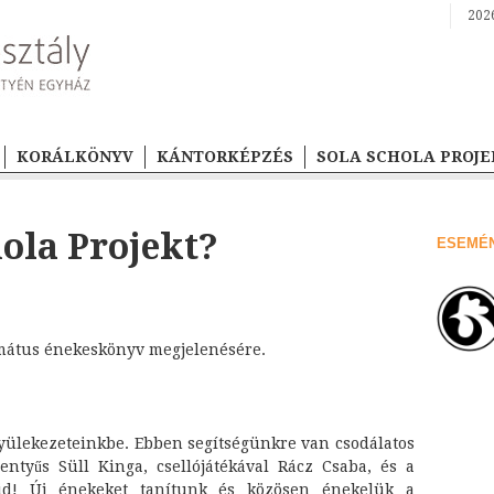
2026
KORÁLKÖNYV
KÁNTORKÉPZÉS
SOLA SCHOLA PROJE
hola Projekt?
ESEMÉ
rmátus énekeskönyv megjelenésére.
gyülekezeteinkbe. Ebben segítségünkre van csodálatos
entyűs Süll Kinga, csellójátékával Rácz Csaba, és a
vid! Új énekeket tanítunk és közösen énekelük a