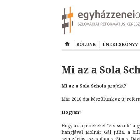
RÓLUNK
ÉNEKESKÖNYV
Mi az a Sola Sc
Mi az a Sola Schola projekt?
Már 2018 óta készülünk az új refo
Hogyan?
Hogy az új énekeket "elvisszük" a 
hangjával Molnár Gál Júlia, a bill
szenzációs szaxofonos Sipos Dá