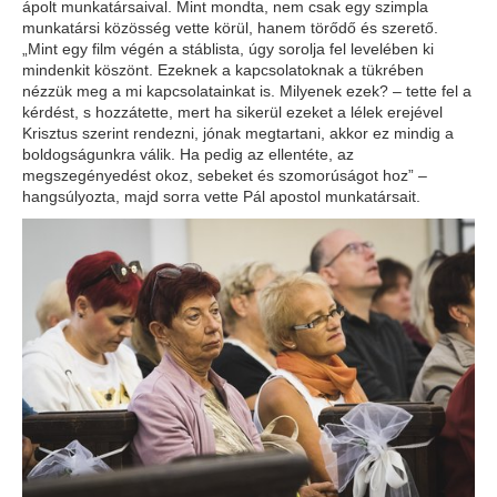
ápolt munkatársaival. Mint mondta, nem csak egy szimpla
munkatársi közösség vette körül, hanem törődő és szerető.
„
Mint egy film végén a stáblista, úgy sorolja fel levelében ki
mindenkit köszönt. Ezeknek a kapcsolatoknak a tükrében
nézzük meg a mi kapcsolatainkat is. Milyenek ezek? – tette fel a
kérdést, s hozzátette, mert ha sikerül ezeket a lélek erejével
Krisztus szerint rendezni, jónak megtartani, akkor ez mindig a
boldogságunkra válik. Ha pedig az ellentéte, az
megszegényedést okoz, sebeket és szomorúságot hoz” –
hangsúlyozta, majd sorra vette Pál apostol munkatársait.