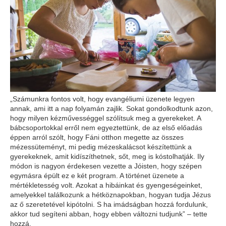
„Számunkra fontos volt, hogy evangéliumi üzenete legyen
annak, ami itt a nap folyamán zajlik. Sokat gondolkodtunk azon,
hogy milyen kézművességgel szólítsuk meg a gyerekeket. A
bábcsoportokkal erről nem egyeztettünk, de az első előadás
éppen arról szólt, hogy Fáni otthon megette az összes
mézessüteményt, mi pedig mézeskalácsot készítettünk a
gyerekeknek, amit kidíszíthetnek, sőt, meg is kóstolhatják. Ily
módon is nagyon érdekesen vezette a Jóisten, hogy szépen
egymásra épült ez e két program. A történet üzenete a
mértékletesség volt. Azokat a hibáinkat és gyengeségeinket,
amelyekkel találkozunk a hétköznapokban, hogyan tudja Jézus
az ő szeretetével kipótolni. S ha imádságban hozzá fordulunk,
akkor tud segíteni abban, hogy ebben változni tudjunk” – tette
hozzá.