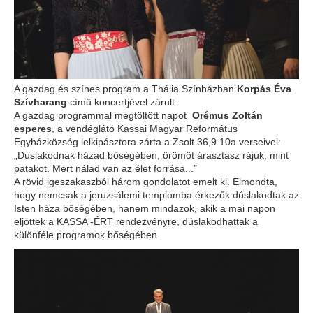
A gazdag és színes program a Thália Színházban
Korpás Éva
Szívharang
című koncertjével zárult.
A gazdag programmal megtöltött napot
Orémus Zoltán
esperes
, a vendéglátó Kassai Magyar Református
Egyházközség lelkipásztora zárta a Zsolt 36,9.10a verseivel:
„Dúslakodnak házad bőségében, örömöt árasztasz rájuk, mint
patakot. Mert nálad van az élet forrása...”
A rövid igeszakaszból három gondolatot emelt ki. Elmondta,
hogy nemcsak a jeruzsálemi templomba érkezők dúslakodtak az
Isten háza bőségében, hanem mindazok, akik a mai napon
eljöttek a KASSA -ÉRT rendezvényre, dúslakodhattak a
különféle programok bőségében.