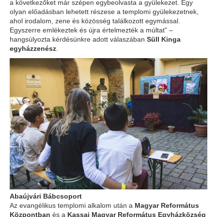
a következőket már szépen egybeolvasta a gyülekezet. Egy
olyan előadásban lehetett részese a templomi gyülekezetnek,
ahol irodalom, zene és közösség találkozott egymással.
Egyszerre emlékeztek és újra értelmezték a múltat” –
hangsúlyozta kérdésünkre adott válaszában
Süll Kinga
egyházzenész
.
Abaújvári Bábcsoport
Az evangélikus templomi alkalom után a
Magyar Református
Központban
és a
Kassai Magyar Református Egyházközség