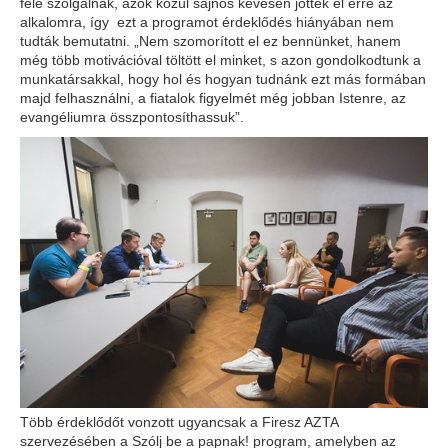
felé szolgálnak, azok közül sajnos kevesen jöttek el erre az
alkalomra, így ezt a programot érdeklődés hiányában nem
tudták bemutatni. „Nem szomorított el ez bennünket, hanem
még több motivációval töltött el minket, s azon gondolkodtunk a
munkatársakkal, hogy hol és hogyan tudnánk ezt más formában
majd felhasználni, a fiatalok figyelmét még jobban Istenre, az
evangéliumra összpontosíthassuk”.
Több érdeklődőt vonzott ugyancsak a Firesz AZTA
szervezésében a Szólj be a papnak! program, amelyben az