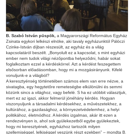
B. Szabó István püspök,
a Magyarországi Református Egyház
Zsinata egykori lelkészi elnöke, aki tavaly egyházunktól Pálóczi
Czinke-István díjban részesült, az egyház és a világ
kapcsolatáról beszélt. „Bonyolult ez a kapcsolat, s mint egyházi
ember nem tudok világi nézőpontba helyeződni, habár sokat
foglalkoztam ezzel a kérdéskörrel. Azt a kérdést feszegettem
elsősorban előadásomban, hogy mi a mozgásirányunk. Kifelé
vonuljunk-e a világból?
A keresztyénség történetében számos elem van erre nézve, a
sivatagba, egy hegytetőre remeteségbe elkülönülni és semmi
közünk sincs a világhoz, vagy befelé. S ha ez utóbbit választjuk,
mert ez az igazi, akkor felmerül jónéhány kérdés. Hogyan
viszonyuljunk a társadalmi kérdésekhez, a művészetekhez, a
kultúrához, a gazdasághoz, a környezetvédelemhez, a helyi
politikához, életmódhoz. A kérdés izgalmas, akár itt ezen a
rendezvényen is, ahol sok gyülekezetből egybe gyülekeztek,
hogy mi keresztyének, egyházhoz tartozók milyen
szellemiséggel, lelkiséggel veszünk részt ezekben” – mondta B.