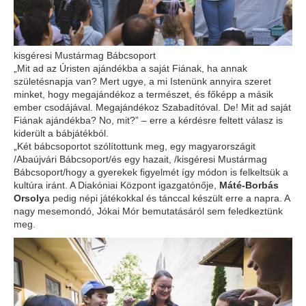
kisgéresi Mustármag Bábcsoport
„Mit ad az Úristen ajándékba a saját Fiának, ha annak
születésnapja van? Mert ugye, a mi Istenünk annyira szeret
minket, hogy megajándékoz a természet, és főképp a másik
ember csodájával. Megajándékoz Szabadítóval. De! Mit ad saját
Fiának ajándékba? No, mit?” – erre a kérdésre feltett válasz is
kiderült a bábjátékból.
„Két bábcsoportot szólítottunk meg, egy magyarországit
/Abaújvári Bábcsoport/és egy hazait, /kisgéresi Mustármag
Bábcsoport/hogy a gyerekek figyelmét így módon is felkeltsük a
kultúra iránt. A Diakóniai Központ igazgatónője,
Máté-Borbás
Orsoly
a pedig népi játékokkal és tánccal készült erre a napra. A
nagy mesemondó, Jókai Mór bemutatásáról sem feledkeztünk
meg.