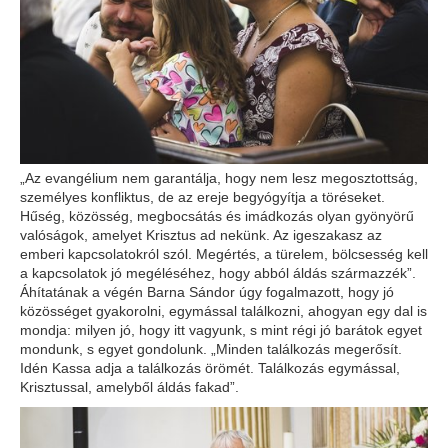
„Az evangélium nem garantálja, hogy nem lesz megosztottság,
személyes konfliktus, de az ereje begyógyítja a töréseket.
Hűség, közösség, megbocsátás és imádkozás olyan gyönyörű
valóságok, amelyet Krisztus ad nekünk. Az igeszakasz az
emberi kapcsolatokról szól. Megértés, a türelem, bölcsesség kell
a kapcsolatok jó megéléséhez, hogy abból áldás származzék”.
Áhítatának a végén Barna Sándor úgy fogalmazott, hogy jó
közösséget gyakorolni, egymással találkozni, ahogyan egy dal is
mondja: milyen jó, hogy itt vagyunk, s mint régi jó barátok egyet
mondunk, s egyet gondolunk. „Minden találkozás megerősít.
Idén Kassa adja a találkozás örömét. Találkozás egymással,
Krisztussal, amelyből áldás fakad”.