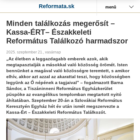
Reformata.sk
menü
Minden találkozás megerősít –
Kassa-ÉRT– Északkeleti
Református Találkozó harmadszor
2025. szeptember 21., vasárnap
„Az életben a leggazdagabb emberek azok, akik
megtapasztalják a másokkal való közösség örömét. Isten
bennünket a magával való közösségre teremtett, s amikor
elhív, akkor azt azzal az akarattal teszi, hogy közösségben
legyünk az Ő népének a tagjaival” – fogalmazott Barna
Sándor, a Tiszáninneni Református Egyházkerület
püspöke az evangélikus templomban megtartott nyitó
áhítatában. Szeptember 20-án a Szlovákiai Református
Keresztyén Egyház hét év után ismét megszervezte a
Kassa-Ért – Északkeleti Református Találkozót.