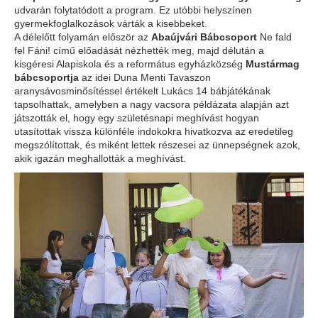
udvarán folytatódott a program. Ez utóbbi helyszínen
gyermekfoglalkozások várták a kisebbeket.
A délelőtt folyamán először az
Abaújvári Bábcsoport
Ne fald
fel Fáni! című előadását nézhették meg, majd délután a
kisgéresi Alapiskola és a református egyházközség
Mustármag
bábcsoportja
az idei Duna Menti Tavaszon
aranysávosminősítéssel értékelt Lukács 14 bábjátékának
tapsolhattak, amelyben a nagy vacsora példázata alapján azt
játszották el, hogy egy születésnapi meghívást hogyan
utasítottak vissza különféle indokokra hivatkozva az eredetileg
megszólítottak, és miként lettek részesei az ünnepségnek azok,
akik igazán meghallották a meghívást.