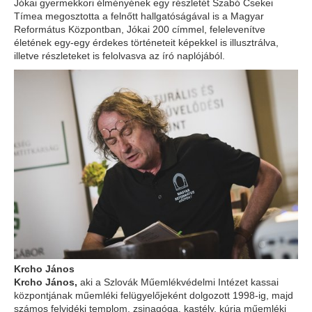
Jókai gyermekkori élményének egy részletét Szabó Csekei
Tímea megosztotta a felnőtt hallgatóságával is a Magyar
Református Központban, Jókai 200 címmel, felelevenítve
életének egy-egy érdekes történeteit képekkel is illusztrálva,
illetve részleteket is felolvasva az író naplójából.
Krcho János
Krcho János,
aki a Szlovák Műemlékvédelmi Intézet kassai
központjának műemléki felügyelőjeként dolgozott 1998-ig, majd
számos felvidéki templom, zsinagóga, kastély, kúria műemléki