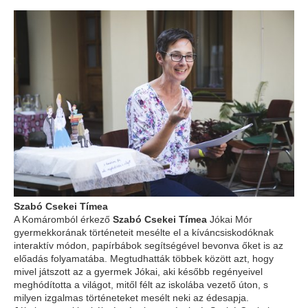
Szabó Csekei Tímea
A Komáromból érkező
Szabó Csekei Tímea
Jókai Mór
gyermekkorának történeteit mesélte el a kíváncsiskodóknak
interaktív módon, papírbábok segítségével bevonva őket is az
előadás folyamatába. Megtudhatták többek között azt, hogy
mivel játszott az a gyermek Jókai, aki később regényeivel
meghódította a világot, mitől félt az iskolába vezető úton, s
milyen izgalmas történeteket mesélt neki az édesapja.