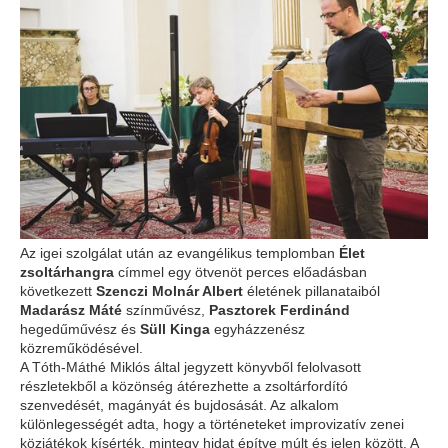
Az igei szolgálat után az evangélikus templomban
Élet
zsoltárhangra
címmel egy ötvenöt perces előadásban
következett
Szenczi Molnár Albert
életének pillanataiból
Madarász Máté
színművész,
Pasztorek Ferdinánd
hegedűművész és
Süll Kinga
egyházzenész
közreműködésével.
A Tóth-Máthé Miklós által jegyzett könyvből felolvasott
részletekből a közönség átérezhette a zsoltárfordító
szenvedését, magányát és bujdosását. Az alkalom
különlegességét adta, hogy a történeteket improvizatív zenei
közjátékok kísérték, mintegy hidat építve múlt és jelen között. A