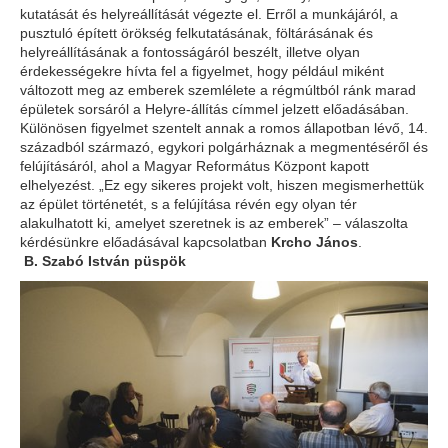
kutatását és helyreállítását végezte el. Erről a munkájáról, a
pusztuló épített örökség felkutatásának, föltárásának és
helyreállításának a fontosságáról beszélt, illetve olyan
érdekességekre hívta fel a figyelmet, hogy például miként
változott meg az emberek szemlélete a régmúltból ránk marad
épületek sorsáról a Helyre-állítás címmel jelzett előadásában.
Különösen figyelmet szentelt annak a romos állapotban lévő, 14.
századból származó, egykori polgárháznak a megmentéséről és
felújításáról, ahol a Magyar Református Központ kapott
elhelyezést. „Ez egy sikeres projekt volt, hiszen megismerhettük
az épület történetét, s a felújítása révén egy olyan tér
alakulhatott ki, amelyet szeretnek is az emberek” – válaszolta
kérdésünkre előadásával kapcsolatban
Krcho János
.
B. Szabó István püspök