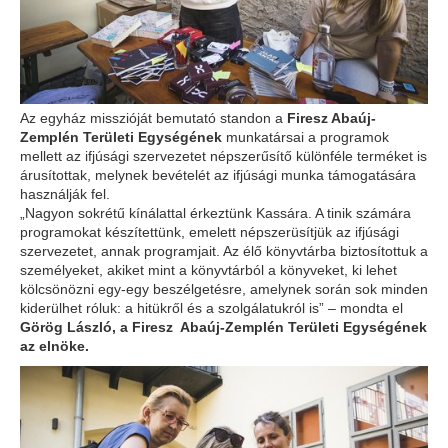
Az egyház misszióját bemutató standon a
Firesz Abaúj-
Zemplén Területi Egységének
munkatársai a programok
mellett az ifjúsági szervezetet népszerűsítő különféle terméket is
árusítottak, melynek bevételét az ifjúsági munka támogatására
használják fel.
„Nagyon sokrétű kínálattal érkeztünk Kassára. A tinik számára
programokat készítettünk, emelett népszerüsítjük az ifjúsági
szervezetet, annak programjait. Az élő könyvtárba biztosítottuk a
személyeket, akiket mint a könyvtárból a könyveket, ki lehet
kölcsönözni egy-egy beszélgetésre, amelynek során sok minden
kiderülhet róluk: a hitükről és a szolgálatukról is” – mondta el
Görög László, a Firesz Abaúj-Zemplén Területi Egységének
az elnöke.