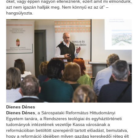
őket, vagy éppen nagyon elleneznénk, ezért amit mi elmondunk,
azt nem igazán hallják meg. Nem könnyű ez az út” –
hangsúlyozta.
Dienes Dénes
Dienes Dénes
, a Sárospataki Református Hittudományi
Egyetem tanára, a Rendszeres teológiai és egyháztörténeti
tudományok intézetének vezetője Kassa városának a
reformációban betöltött szerepéről tartott előadást, bemutatva,
hogy a reformáció idejében milyen gazdag kereskedői réteg élt