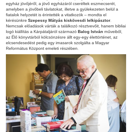
egyház jövőjéről, a jövő egyházáról cseréltek eszmecserét,
amelyben a jövőbeli távlatokat, illetve a gyülekezeten belül a
fiatalok helyzetét is érintették a vitatkozók – mondta el
kérésünkre
Szepessy Mátyás kiskövesdi lelkipásztor
.
Nemcsak előadások várták a találkozó résztvevőit, hanem bibliai
logó kiállítás a Kárpátaljáról származó
Balog István
műveiből,
az Élő könyvtárból kölcsönzésre állt egy-egy élettörténet, az
elcsendesedést pedig egy imasarok szolgálta a Magyar
Református Központ emeleti részében.