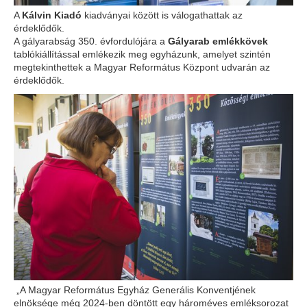
A
Kálvin Kiadó
kiadványai között is válogathattak az
érdeklődők.
A gályarabság 350. évfordulójára a
Gályarab emlékkövek
tablókiállítással emlékezik meg egyházunk, amelyet szintén
megtekinthettek a Magyar Református Központ udvarán az
érdeklődők.
„A Magyar Református Egyház Generális Konventjének
elnöksége még 2024-ben döntött egy hároméves emléksorozat