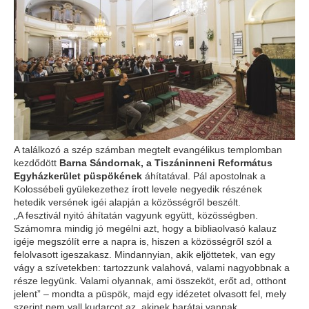
A találkozó a szép számban megtelt evangélikus templomban
kezdődött
Barna Sándornak, a Tiszáninneni Református
Egyházkerület püspökének
áhítatával. Pál apostolnak a
Kolossébeli gyülekezethez írott levele negyedik részének
hetedik versének igéi alapján a közösségről beszélt.
„A fesztivál nyitó áhítatán vagyunk együtt, közösségben.
Számomra mindig jó megélni azt, hogy a bibliaolvasó kalauz
igéje megszólít erre a napra is, hiszen a közösségről szól a
felolvasott igeszakasz. Mindannyian, akik eljöttetek, van egy
vágy a szívetekben: tartozzunk valahová, valami nagyobbnak a
része legyünk. Valami olyannak, ami összeköt, erőt ad, otthont
jelent” – mondta a püspök, majd egy idézetet olvasott fel, mely
szerint nem vall kudarcot az, akinek barátai vannak.