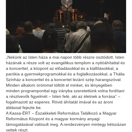
„Nekünk az Isten háza a mai napon több részre osztódott. Isten
házának a része volt az evangélikus templom a nyitóáhítattal és
a koncerttel, a központ az előadásokkal és a kiállításokkal, a
parókia a gyermekprogramokkal és a foglalkozásokkal, a Thália
Színház a koncerttel és a koncertet lezáró szép harangszóval.
Minden alkalom örömmel töltött el minket, és lényegében
minden programponttal egy irányba szeretettünk volna fordítani
a résztvevők figyelmét – Isten felé, aki az életnek a forrása“ –
fogalmazott az esperes. Rövid áhítatát imával és az ároni
áldással fejezte be.
A Kassa-ÉRT – Északkeleti Református Találkozó a Magyar
Református Központ és a magyar kormány anyagi
támogatásával valósult meg. A rendezvényen mintegy kétszázan
vettek részt.