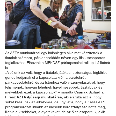
Az AZTA munkatársai egy különleges alkalmat készítettek a
fiatalok számára, párkapcsolódás néven egy ifis kiscsoportos
foglalkozást. Elhozták a MEKDSZ párkapcsolati roll up kiállítását
is.
„A célunk az volt, hogy a fiatalok játékos, biztonságos légkörben
gondolkodjanak el a kapcsolataikról, a barátokról,
párkapcsolatukról és az Istenhez való viszonyulásukról, hogy
felismerjék, hogyan lehetnek figyelmesebbek, tisztábbak és
mélyebbek ezek a kapcsolatok” – mondta
Csanak Szilárd a
Firesz AZTA ifjúsági munkatársa
, aki elárulta azt is, hogy
sokat készültek az alkalomra, de úgy látja, hogy a Kassa-ÉRT
programsorozat inkább az idősebb korosztályt szólította meg,
illetve a kisebbeket, a gyerekeket, de az ő célcsoportjuk, akik