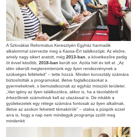
A Szlovákiai Református Keresztyén Egyház harmadik
alkalommal szervezte meg a Kassa-Ért találkozóját. Az elsőre,
amely nagy sikert aratott, még
2013-ban
, a következőre pedig
öt évvel később,
2018-ban
került sor. Azóta hét év telt el. „Az
idén sikerült megteremtenünk egy ilyen rendezvénynek a
szükséges feltételeit” – tette hozzá. Minden korosztály számára
biztosították a programokat, illetve foglalkozásokat a
gyermekeknek, s bemutatkoznak az egyház missziói területei.
„Van igény az ilyen találkozókra, akkor is, ha a távolabbról
érkezőknek számolniuk kell az utazással is. De inkább a
gyülekezetek egy rétege számára fontosak az ilyen alkalmak,
illetve az azokon felvetett témakörök” – utalva a püspök ezzel
arra is, hogy a nap nem mindegyik programja szólít meg
mindenkit.