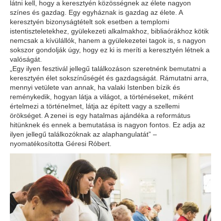
látni kell, hogy a keresztyén közösségnek az élete nagyon
színes és gazdag. Egy egyháznak is gazdag az élete. A
keresztyén bizonyságtételt sok esetben a templomi
istentiszteletekhez, gyülekezeti alkalmakhoz, bibliaórákhoz kötik
nemcsak a kívülállók, hanem a gyülekezetei tagok is, s nagyon
sokszor gondolják úgy, hogy ez ki is meríti a keresztyén létnek a
valóságát.
„Egy ilyen fesztivál jellegű találkozáson szeretnénk bemutatni a
keresztyén élet sokszínűségét és gazdagságát. Rámutatni arra,
mennyi vetülete van annak, ha valaki Istenben bízik és
reménykedik, hogyan látja a világot, a történéseket, miként
értelmezi a történelmet, látja az épített vagy a szellemi
örökséget. A zenei is egy hatalmas ajándéka a református
hitünknek és ennek a bemutatása is nagyon fontos. Ez adja az
ilyen jellegű találkozóknak az alaphangulatát” –
nyomatékosította Géresi Róbert.