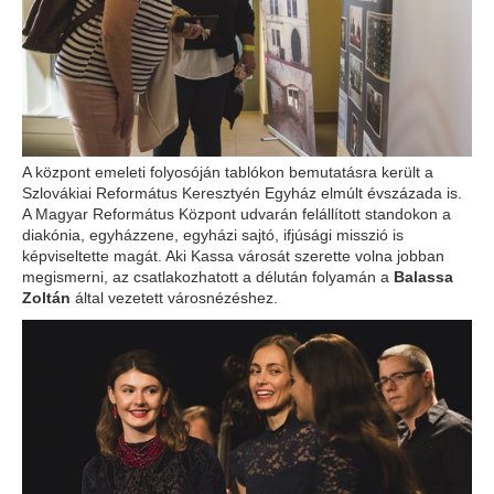
A központ emeleti folyosóján tablókon bemutatásra került a
Szlovákiai Református Keresztyén Egyház elmúlt évszázada is.
A Magyar Református Központ udvarán felállított standokon a
diakónia, egyházzene, egyházi sajtó, ifjúsági misszió is
képviseltette magát. Aki Kassa városát szerette volna jobban
megismerni, az csatlakozhatott a délután folyamán a
Balassa
Zoltán
által vezetett városnézéshez.