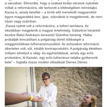
a városban. Elmondta, hogy a szabad királyi városok nyitottak
voltak a reformációra, ide tartozott a többségében németajkú
Kassa is, amely később – a török elől menekülő magyaroktól
egyre magyarabbá lesz, igaz, szlovákok is megjelennek, de nem
olyan nagy számban.
„Kassa nyitott volt a reformációra, a lutheri tanításra. Az
iskolákban megjelenik a magyar értelmiség, Gálszécsi Istvántól
kezdve Batizi Andráson keresztül Szánthai Istvánig. Hiába
próbálják kimozdítani a polgárság döntő többségét a
meggyőződéses lutheranizmusukból. Az erőszakos reformáció
sikertelen volt, sőt, inkább kontraproduktív. A polgárság életében
mélyen elmélyül a világ- és egyházlátásuk, amely egy erős
protestáns, itt Kassán, egy erős lutheránus talajba gyökerezik
bele” – foglalta össze röviden előadását Dienes Dénes.