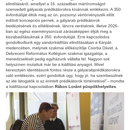
elindításáról, amellyel a 16. században mártíromságot
szenvedett gályarab prédikátorokra kívánnak emlékezni. A 350.
évfordulóját éltük meg az ún. pozsonyi vértörvényszék előtt
indított koncepciós pernek, a gályarab prédikátorok
beidézésének és elítélésének, láncra verésének, illetve 2026-
ban az egész eseménysorozat zárásaképpen éljük meg a
kiszabadításuknak a 350. évfordulóját. Erre kapcsolódva
gondolkodtunk egy vándorkiállítás elindításában a Kárpát-
medencében, melynek szakmai előkészítője Csorba Dávid, a
Debreceni Református Kollégium szakmai igazgatója, a
menedzselését pedig egyházunk vállalta fel. Nagyon sok
helyszínen mutattuk már be a kiállítási anyagot. Mivel
keresztyén identitásunk fontos része a gályarabprédikátorokra
való emlékezés, ezért gondoltuk úgy, hogy jó, ha szembesülnek
az ide látogatók is az érintett prédikátorok történetével”– mondta
a kiállítással kapcsolatban
Rákos Loránt püspökhelyettes
.