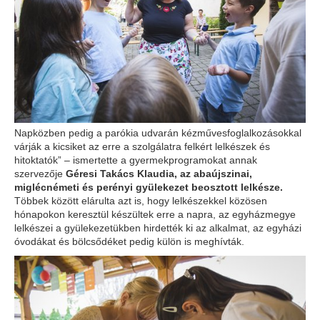
Napközben pedig a parókia udvarán kézművesfoglalkozásokkal
várják a kicsiket az erre a szolgálatra felkért lelkészek és
hitoktatók” – ismertette a gyermekprogramokat annak
szervezője
Géresi Takács Klaudia, az abaújszinai,
miglécnémeti és perényi gyülekezet beosztott lelkésze.
Többek között elárulta azt is, hogy lelkészekkel közösen
hónapokon keresztül készültek erre a napra, az egyházmegye
lelkészei a gyülekezetükben hirdették ki az alkalmat, az egyházi
óvodákat és bölcsődéket pedig külön is meghívták.