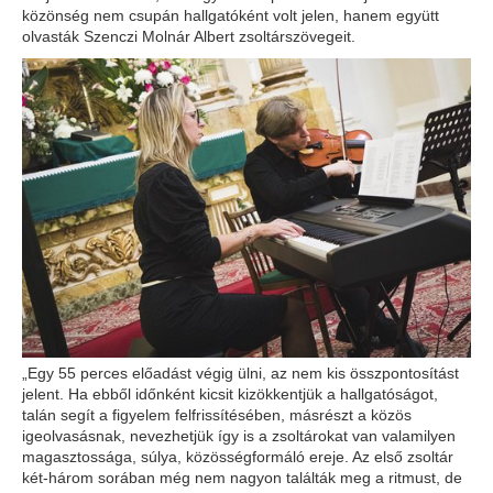
közönség nem csupán hallgatóként volt jelen, hanem együtt
olvasták Szenczi Molnár Albert zsoltárszövegeit.
„Egy 55 perces előadást végig ülni, az nem kis összpontosítást
jelent. Ha ebből időnként kicsit kizökkentjük a hallgatóságot,
talán segít a figyelem felfrissítésében, másrészt a közös
igeolvasásnak, nevezhetjük így is a zsoltárokat van valamilyen
magasztossága, súlya, közösségformáló ereje. Az első zsoltár
két-három sorában még nem nagyon találták meg a ritmust, de