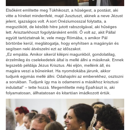
Elsőként említette meg Tükhikoszt, a hűségest, a postást, aki
vitte a híreket mindenfelé, majd Jusztuszt, akinek a neve Jézust
jelent, igazságos volt. A sort Onéziumosszal folytatta, a
megszökött, de később hitre jutott rabszolgával, aki hűséges
lett. Arisztarkhoszt fogolytársként említi. Ő volt az, akit Pállal
együtt tartóztatnak le, vele megy Rómába, s amikor Pál
börtönbe kerül, meglátogatja, hogy enyhítsen a magányán és
segítsen neki átvészelni ezt az időszakot.
„Ez empátia. Amikor sikerül kilépni magunkból, gondolatilag,
érzelmileg és cselekedetek által is mellé állni a másiknak. Ennek
legszebb példája Jézus Krisztus. Aki eljön, mellénk áll, és
magára veszi a bűneinket. Ha nyomdokába járunk, akkor
tudjunk egymás mellé állni. Odahajolni az emberekhez, osztozni
a sorukban. Tudjunk így ma is odamenni a másikhoz krisztusi
indulattal” – tette hozzá. Megemlítette még Epafrászt is, aki
folyamatosan, állhatatosan és kitartóan imádkozott értük.