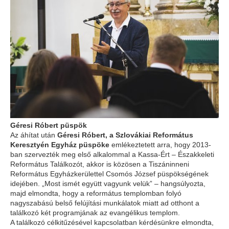
Géresi Róbert püspök
Az áhítat után
Géresi Róbert, a Szlovákiai Református
Keresztyén Egyház püspöke
emlékeztetett arra, hogy 2013-
ban szervezték meg első alkalommal a Kassa-Ért – Északkeleti
Református Találkozót, akkor is közösen a Tiszáninneni
Református Egyházkerülettel Csomós József püspökségének
idejében. „Most ismét együtt vagyunk velük” – hangsúlyozta,
majd elmondta, hogy a református templomban folyó
nagyszabású belső felújítási munkálatok miatt ad otthont a
találkozó két programjának az evangélikus templom.
A találkozó célkitűzésével kapcsolatban kérdésünkre elmondta,